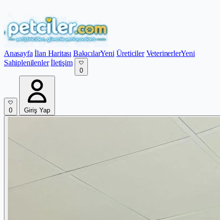
Anasayfa
İlan Haritası
Bakıcılar
Yeni
Üreticiler
Veterinerler
Yeni
Sahiplenilenler
İletişim
0
0
Giriş Yap