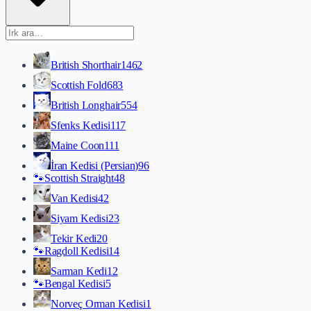
British Shorthair
1462
Scottish Fold
683
British Longhair
554
Sfenks Kedisi
117
Maine Coon
111
İran Kedisi (Persian)
96
🐾
Scottish Straight
48
Van Kedisi
42
Siyam Kedisi
23
Tekir Kedi
20
🐾
Ragdoll Kedisi
14
Sarman Kedi
12
🐾
Bengal Kedisi
5
Norveç Orman Kedisi
1