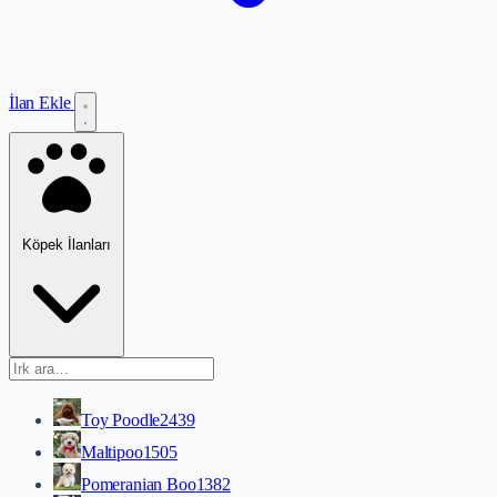
İlan Ekle
Köpek İlanları
Toy Poodle
2439
Maltipoo
1505
Pomeranian Boo
1382