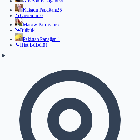
Amazon Papağanı
34
Kakadu Papağanı
25
🐾
Güvercin
10
Macaw Papağanı
6
🐾
Bülbül
4
Paki̇stan Papağanı
1
🐾
Hint Bülbülü
1