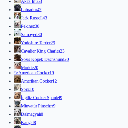
Akita İnu
63
Labrador
47
Jack Russell
43
Pekinez
38
Samoyed
30
Yorkshire Terrier
29
Cavalier King Charles
23
Sosis Köpek Dachshund
20
Morkie
20
🐾
American Cocker
19
Amerikan Cocker
12
Spitz
10
İngiliz Cocker Spaniel
9
Minyatür Pinscher
9
Dalmaçyalı
8
Kangal
8