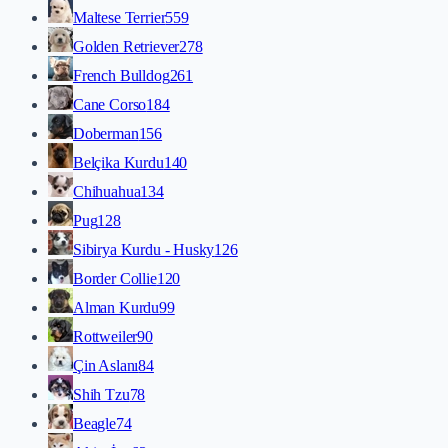
Maltese Terrier
559
Golden Retriever
278
French Bulldog
261
Cane Corso
184
Doberman
156
Belçika Kurdu
140
Chihuahua
134
Pug
128
Sibirya Kurdu - Husky
126
Border Collie
120
Alman Kurdu
99
Rottweiler
90
Çin Aslanı
84
Shih Tzu
78
Beagle
74