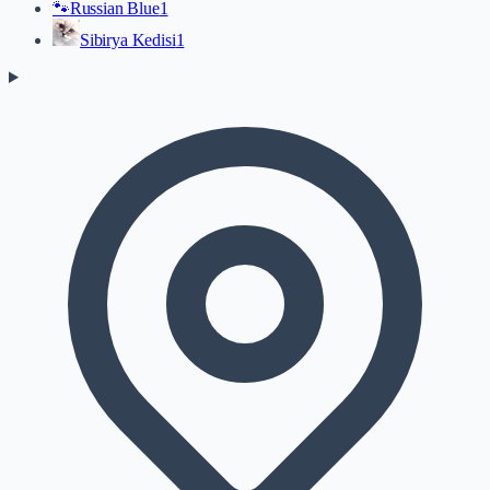
🐾
Russian Blue
1
Sibirya Kedisi
1