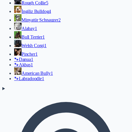
Rough Collie
5
İngiliz Bulldog
4
Minyatür Schnauzer
2
Alabay
1
Bull Terrier
1
Welsh Corgi
1
Pincher
1
🐾
Danua
1
🐾
Akbaş
1
American Bully
1
🐾
Labradoodle
1