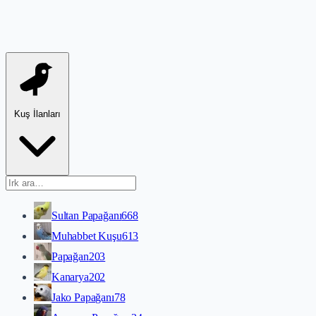
Kuş İlanları
Sultan Papağanı
668
Muhabbet Kuşu
613
Papağan
203
Kanarya
202
Jako Papağanı
78