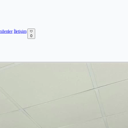
nilenler
İletişim
0