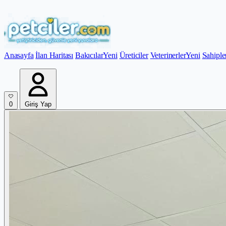
Anasayfa
İlan Haritası
Bakıcılar
Yeni
Üreticiler
Veterinerler
Yeni
Sahiple
0
Giriş Yap