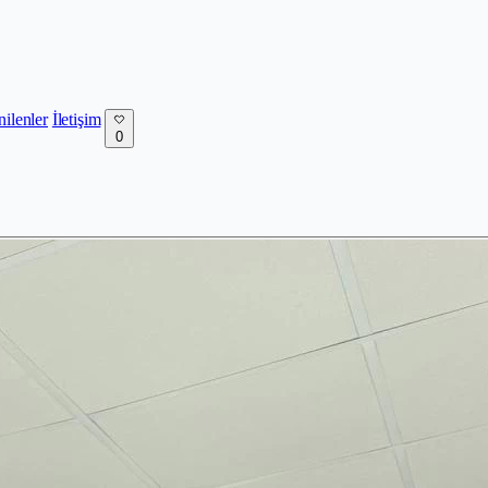
nilenler
İletişim
0