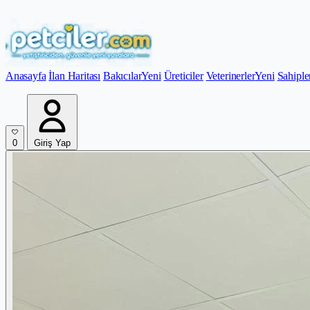
Anasayfa
İlan Haritası
Bakıcılar
Yeni
Üreticiler
Veterinerler
Yeni
Sahiple
0
Giriş Yap