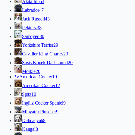
Akita İnu
63
Labrador
47
Jack Russell
43
Pekinez
38
Samoyed
30
Yorkshire Terrier
29
Cavalier King Charles
23
Sosis Köpek Dachshund
20
Morkie
20
🐾
American Cocker
19
Amerikan Cocker
12
Spitz
10
İngiliz Cocker Spaniel
9
Minyatür Pinscher
9
Dalmaçyalı
8
Kangal
8