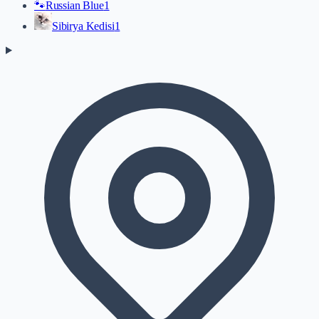
🐾
Russian Blue
1
Sibirya Kedisi
1