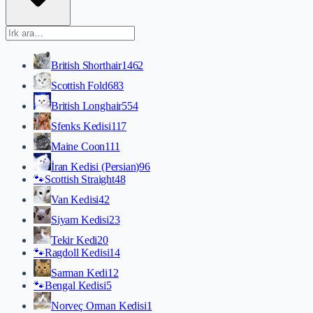
British Shorthair
1462
Scottish Fold
683
British Longhair
554
Sfenks Kedisi
117
Maine Coon
111
İran Kedisi (Persian)
96
🐾
Scottish Straight
48
Van Kedisi
42
Siyam Kedisi
23
Tekir Kedi
20
🐾
Ragdoll Kedisi
14
Sarman Kedi
12
🐾
Bengal Kedisi
5
Norveç Orman Kedisi
1