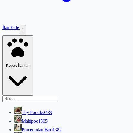
İlan Ekle
Köpek İlanları
Toy Poodle
2439
Maltipoo
1505
Pomeranian Boo
1382