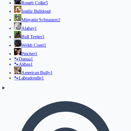
Rough Collie
5
İngiliz Bulldog
4
Minyatür Schnauzer
2
Alabay
1
Bull Terrier
1
Welsh Corgi
1
Pincher
1
🐾
Danua
1
🐾
Akbaş
1
American Bully
1
🐾
Labradoodle
1