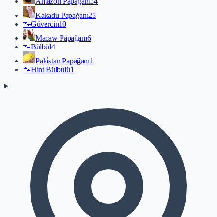
Amazon Papağanı
34
Kakadu Papağanı
25
🐾
Güvercin
10
Macaw Papağanı
6
🐾
Bülbül
4
Paki̇stan Papağanı
1
🐾
Hint Bülbülü
1