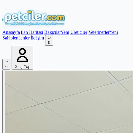
Anasayfa
İlan Haritası
Bakıcılar
Yeni
Üreticiler
Veterinerler
Yeni
Sahiplenilenler
İletişim
0
0
Giriş Yap