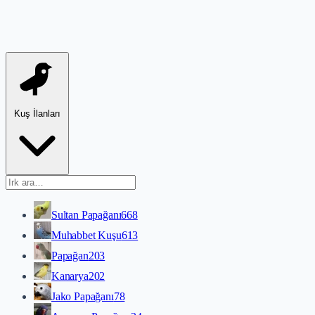
Kuş İlanları
Sultan Papağanı
668
Muhabbet Kuşu
613
Papağan
203
Kanarya
202
Jako Papağanı
78