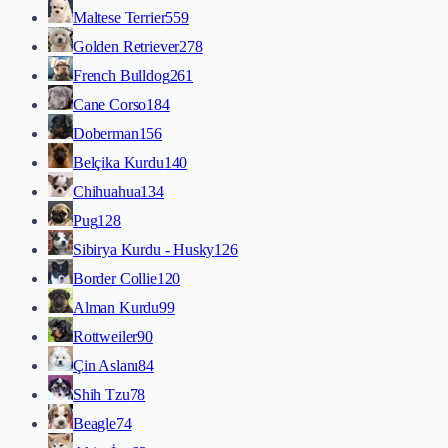
Maltese Terrier
559
Golden Retriever
278
French Bulldog
261
Cane Corso
184
Doberman
156
Belçika Kurdu
140
Chihuahua
134
Pug
128
Sibirya Kurdu - Husky
126
Border Collie
120
Alman Kurdu
99
Rottweiler
90
Çin Aslanı
84
Shih Tzu
78
Beagle
74