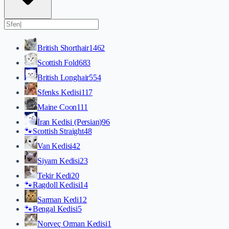
British Shorthair
1462
Scottish Fold
683
British Longhair
554
Sfenks Kedisi
117
Maine Coon
111
İran Kedisi (Persian)
96
🐾
Scottish Straight
48
Van Kedisi
42
Siyam Kedisi
23
Tekir Kedi
20
🐾
Ragdoll Kedisi
14
Sarman Kedi
12
🐾
Bengal Kedisi
5
Norveç Orman Kedisi
1