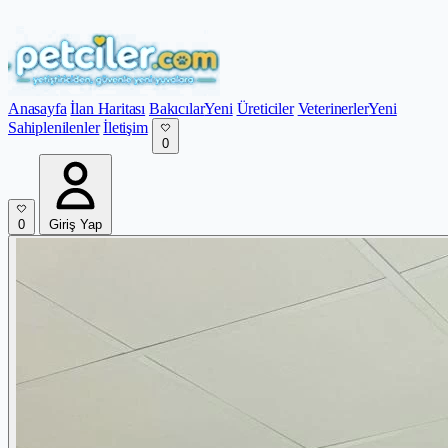
Anasayfa
İlan Haritası
Bakıcılar
Yeni
Üreticiler
Veterinerler
Yeni
Sahiplenilenler
İletişim
0
0
Giriş Yap