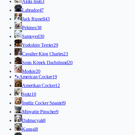
Akita İnu
63
Labrador
47
Jack Russell
43
Pekinez
38
Samoyed
30
Yorkshire Terrier
29
Cavalier King Charles
23
Sosis Köpek Dachshund
20
Morkie
20
🐾
American Cocker
19
Amerikan Cocker
12
Spitz
10
İngiliz Cocker Spaniel
9
Minyatür Pinscher
9
Dalmaçyalı
8
Kangal
8