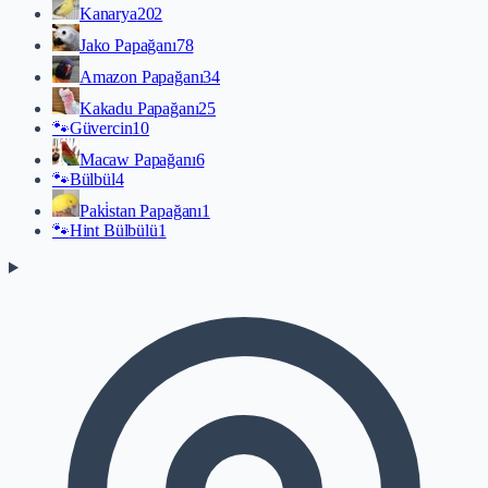
Kanarya
202
Jako Papağanı
78
Amazon Papağanı
34
Kakadu Papağanı
25
🐾
Güvercin
10
Macaw Papağanı
6
🐾
Bülbül
4
Paki̇stan Papağanı
1
🐾
Hint Bülbülü
1