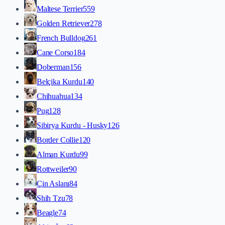
Maltese Terrier
559
Golden Retriever
278
French Bulldog
261
Cane Corso
184
Doberman
156
Belçika Kurdu
140
Chihuahua
134
Pug
128
Sibirya Kurdu - Husky
126
Border Collie
120
Alman Kurdu
99
Rottweiler
90
Çin Aslanı
84
Shih Tzu
78
Beagle
74