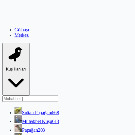
Gölbaşı
Merkez
Kuş İlanları
Sultan Papağanı
668
Muhabbet Kuşu
613
Papağan
203