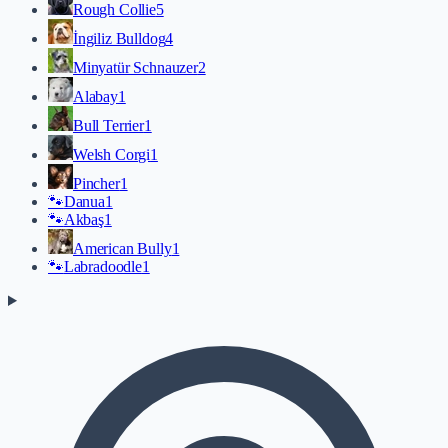
Rough Collie
5
İngiliz Bulldog
4
Minyatür Schnauzer
2
Alabay
1
Bull Terrier
1
Welsh Corgi
1
Pincher
1
🐾
Danua
1
🐾
Akbaş
1
American Bully
1
🐾
Labradoodle
1