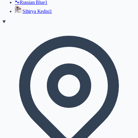
🐾
Russian Blue
1
Sibirya Kedisi
1