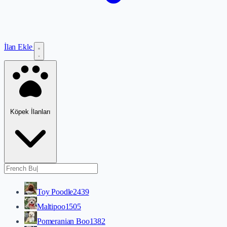
İlan Ekle
Köpek İlanları
Toy Poodle
2439
Maltipoo
1505
Pomeranian Boo
1382