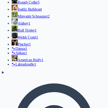
Rough Collie
5
İngiliz Bulldog
4
Minyatür Schnauzer
2
Alabay
1
Bull Terrier
1
Welsh Corgi
1
Pincher
1
🐾
Danua
1
🐾
Akbaş
1
American Bully
1
🐾
Labradoodle
1