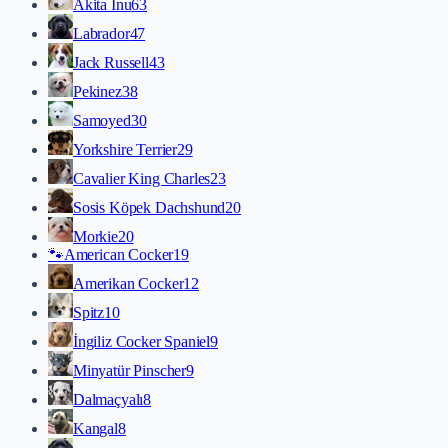
Akita İnu
63
Labrador
47
Jack Russell
43
Pekinez
38
Samoyed
30
Yorkshire Terrier
29
Cavalier King Charles
23
Sosis Köpek Dachshund
20
Morkie
20
🐾
American Cocker
19
Amerikan Cocker
12
Spitz
10
İngiliz Cocker Spaniel
9
Minyatür Pinscher
9
Dalmaçyalı
8
Kangal
8