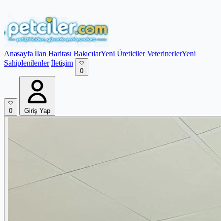
Anasayfa
İlan Haritası
Bakıcılar
Yeni
Üreticiler
Veterinerler
Yeni
Sahiplenilenler
İletişim
0
0
Giriş Yap