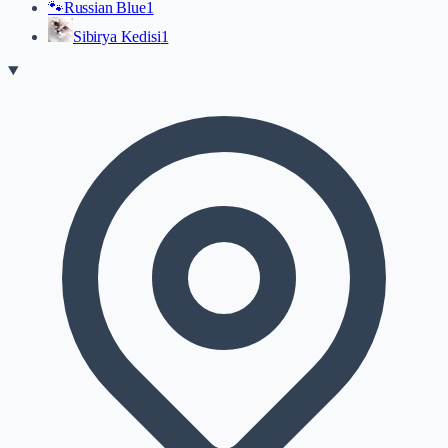
🐾
Russian Blue
1
Sibirya Kedisi
1