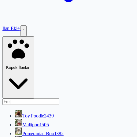
İlan Ekle
Köpek İlanları
Toy Poodle
2439
Maltipoo
1505
Pomeranian Boo
1382