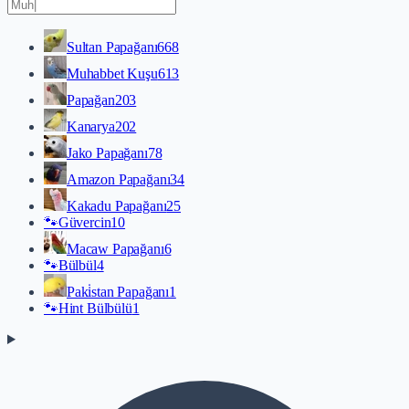
Sultan Papağanı
668
Muhabbet Kuşu
613
Papağan
203
Kanarya
202
Jako Papağanı
78
Amazon Papağanı
34
Kakadu Papağanı
25
🐾
Güvercin
10
Macaw Papağanı
6
🐾
Bülbül
4
Paki̇stan Papağanı
1
🐾
Hint Bülbülü
1