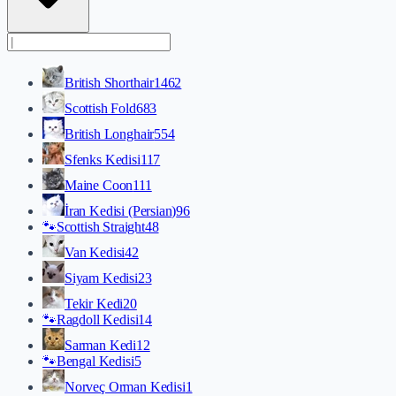
British Shorthair
1462
Scottish Fold
683
British Longhair
554
Sfenks Kedisi
117
Maine Coon
111
İran Kedisi (Persian)
96
🐾
Scottish Straight
48
Van Kedisi
42
Siyam Kedisi
23
Tekir Kedi
20
🐾
Ragdoll Kedisi
14
Sarman Kedi
12
🐾
Bengal Kedisi
5
Norveç Orman Kedisi
1