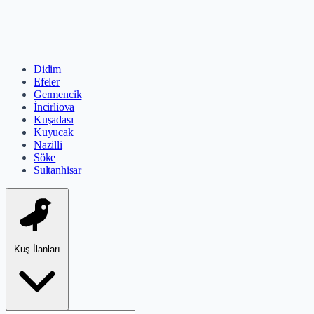
Didim
Efeler
Germencik
İncirliova
Kuşadası
Kuyucak
Nazilli
Söke
Sultanhisar
Kuş İlanları