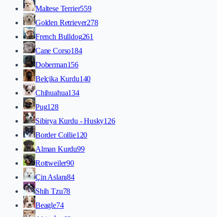
Maltese Terrier
559
Golden Retriever
278
French Bulldog
261
Cane Corso
184
Doberman
156
Belçika Kurdu
140
Chihuahua
134
Pug
128
Sibirya Kurdu - Husky
126
Border Collie
120
Alman Kurdu
99
Rottweiler
90
Çin Aslanı
84
Shih Tzu
78
Beagle
74