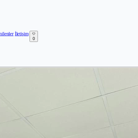
nilenler
İletişim
0