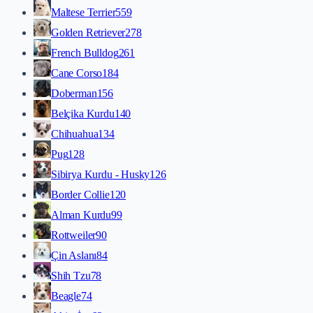
Maltese Terrier
559
Golden Retriever
278
French Bulldog
261
Cane Corso
184
Doberman
156
Belçika Kurdu
140
Chihuahua
134
Pug
128
Sibirya Kurdu - Husky
126
Border Collie
120
Alman Kurdu
99
Rottweiler
90
Çin Aslanı
84
Shih Tzu
78
Beagle
74