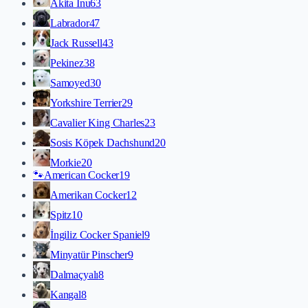
Akita İnu
63
Labrador
47
Jack Russell
43
Pekinez
38
Samoyed
30
Yorkshire Terrier
29
Cavalier King Charles
23
Sosis Köpek Dachshund
20
Morkie
20
🐾
American Cocker
19
Amerikan Cocker
12
Spitz
10
İngiliz Cocker Spaniel
9
Minyatür Pinscher
9
Dalmaçyalı
8
Kangal
8