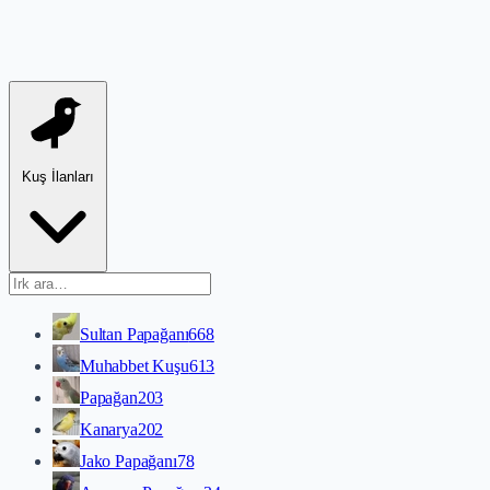
Kuş İlanları
Sultan Papağanı
668
Muhabbet Kuşu
613
Papağan
203
Kanarya
202
Jako Papağanı
78