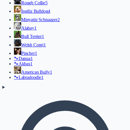
Rough Collie
5
İngiliz Bulldog
4
Minyatür Schnauzer
2
Alabay
1
Bull Terrier
1
Welsh Corgi
1
Pincher
1
🐾
Danua
1
🐾
Akbaş
1
American Bully
1
🐾
Labradoodle
1