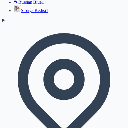
🐾
Russian Blue
1
Sibirya Kedisi
1