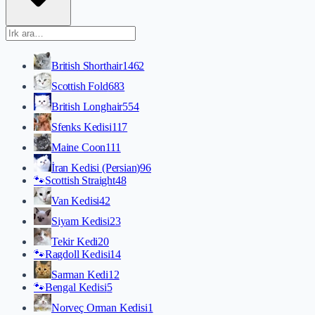
British Shorthair
1462
Scottish Fold
683
British Longhair
554
Sfenks Kedisi
117
Maine Coon
111
İran Kedisi (Persian)
96
🐾
Scottish Straight
48
Van Kedisi
42
Siyam Kedisi
23
Tekir Kedi
20
🐾
Ragdoll Kedisi
14
Sarman Kedi
12
🐾
Bengal Kedisi
5
Norveç Orman Kedisi
1