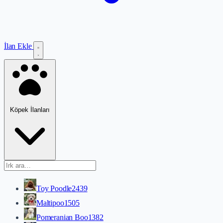
İlan Ekle
Köpek İlanları
Toy Poodle
2439
Maltipoo
1505
Pomeranian Boo
1382