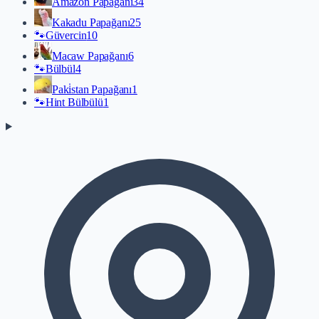
Amazon Papağanı
34
Kakadu Papağanı
25
🐾
Güvercin
10
Macaw Papağanı
6
🐾
Bülbül
4
Paki̇stan Papağanı
1
🐾
Hint Bülbülü
1