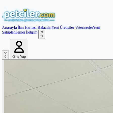
Anasayfa
İlan Haritası
Bakıcılar
Yeni
Üreticiler
Veterinerler
Yeni
Sahiplenilenler
İletişim
0
0
Giriş Yap