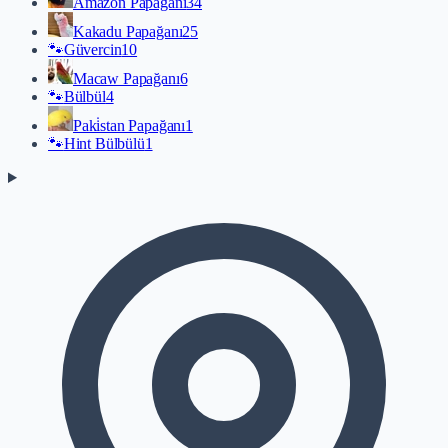
Amazon Papağanı
34
Kakadu Papağanı
25
🐾
Güvercin
10
Macaw Papağanı
6
🐾
Bülbül
4
Paki̇stan Papağanı
1
🐾
Hint Bülbülü
1