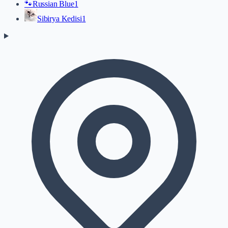
🐾
Russian Blue
1
Sibirya Kedisi
1