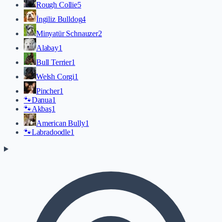
Rough Collie
5
İngiliz Bulldog
4
Minyatür Schnauzer
2
Alabay
1
Bull Terrier
1
Welsh Corgi
1
Pincher
1
🐾
Danua
1
🐾
Akbaş
1
American Bully
1
🐾
Labradoodle
1