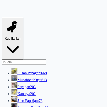
Kuş İlanları
Sultan Papağanı
668
Muhabbet Kuşu
613
Papağan
203
Kanarya
202
Jako Papağanı
78