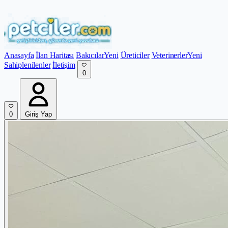
Anasayfa
İlan Haritası
Bakıcılar
Yeni
Üreticiler
Veterinerler
Yeni
Sahiplenilenler
İletişim
0
0
Giriş Yap