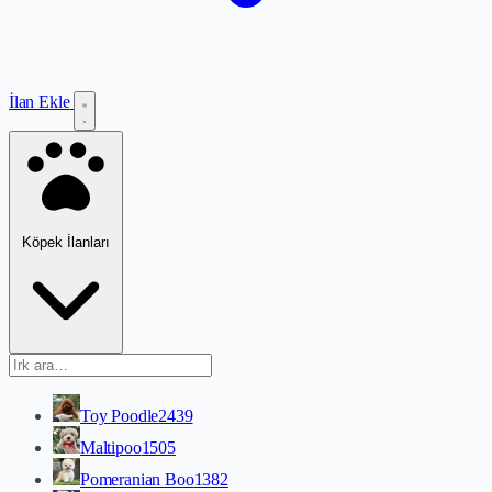
İlan Ekle
Köpek İlanları
Toy Poodle
2439
Maltipoo
1505
Pomeranian Boo
1382