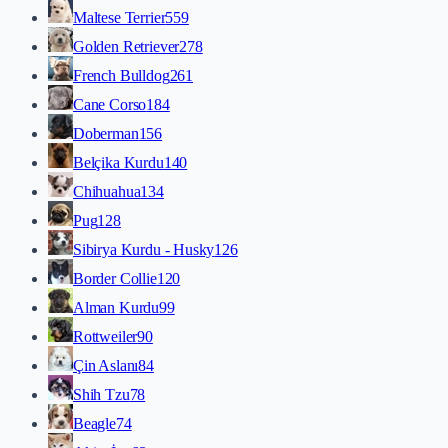
Maltese Terrier
559
Golden Retriever
278
French Bulldog
261
Cane Corso
184
Doberman
156
Belçika Kurdu
140
Chihuahua
134
Pug
128
Sibirya Kurdu - Husky
126
Border Collie
120
Alman Kurdu
99
Rottweiler
90
Çin Aslanı
84
Shih Tzu
78
Beagle
74