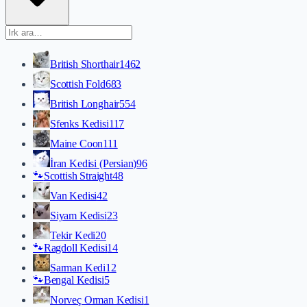
British Shorthair
1462
Scottish Fold
683
British Longhair
554
Sfenks Kedisi
117
Maine Coon
111
İran Kedisi (Persian)
96
🐾
Scottish Straight
48
Van Kedisi
42
Siyam Kedisi
23
Tekir Kedi
20
🐾
Ragdoll Kedisi
14
Sarman Kedi
12
🐾
Bengal Kedisi
5
Norveç Orman Kedisi
1