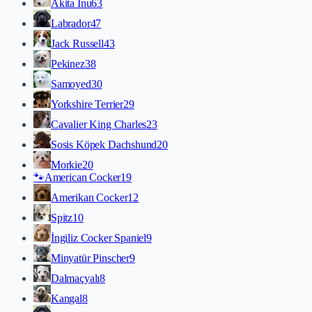
Akita İnu
63
Labrador
47
Jack Russell
43
Pekinez
38
Samoyed
30
Yorkshire Terrier
29
Cavalier King Charles
23
Sosis Köpek Dachshund
20
Morkie
20
🐾
American Cocker
19
Amerikan Cocker
12
Spitz
10
İngiliz Cocker Spaniel
9
Minyatür Pinscher
9
Dalmaçyalı
8
Kangal
8