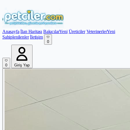
Anasayfa
İlan Haritası
Bakıcılar
Yeni
Üreticiler
Veterinerler
Yeni
Sahiplenilenler
İletişim
0
0
Giriş Yap