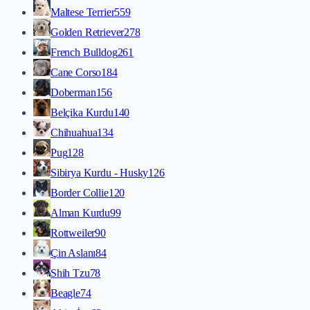
Maltese Terrier
559
Golden Retriever
278
French Bulldog
261
Cane Corso
184
Doberman
156
Belçika Kurdu
140
Chihuahua
134
Pug
128
Sibirya Kurdu - Husky
126
Border Collie
120
Alman Kurdu
99
Rottweiler
90
Çin Aslanı
84
Shih Tzu
78
Beagle
74