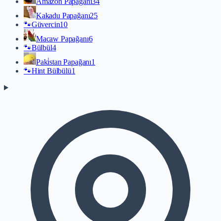
Amazon Papağanı
34
Kakadu Papağanı
25
🐾
Güvercin
10
Macaw Papağanı
6
🐾
Bülbül
4
Paki̇stan Papağanı
1
🐾
Hint Bülbülü
1