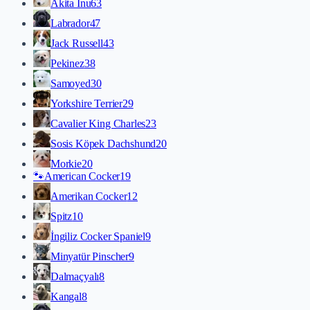
Akita İnu
63
Labrador
47
Jack Russell
43
Pekinez
38
Samoyed
30
Yorkshire Terrier
29
Cavalier King Charles
23
Sosis Köpek Dachshund
20
Morkie
20
🐾
American Cocker
19
Amerikan Cocker
12
Spitz
10
İngiliz Cocker Spaniel
9
Minyatür Pinscher
9
Dalmaçyalı
8
Kangal
8