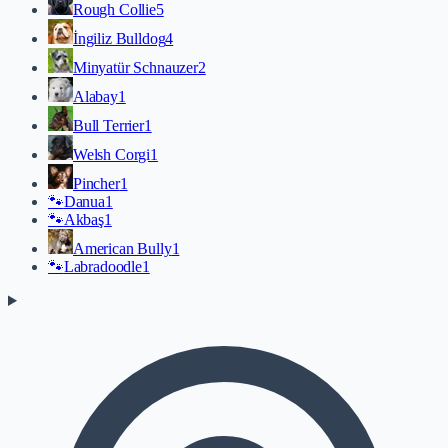
Rough Collie
5
İngiliz Bulldog
4
Minyatür Schnauzer
2
Alabay
1
Bull Terrier
1
Welsh Corgi
1
Pincher
1
🐾
Danua
1
🐾
Akbaş
1
American Bully
1
🐾
Labradoodle
1