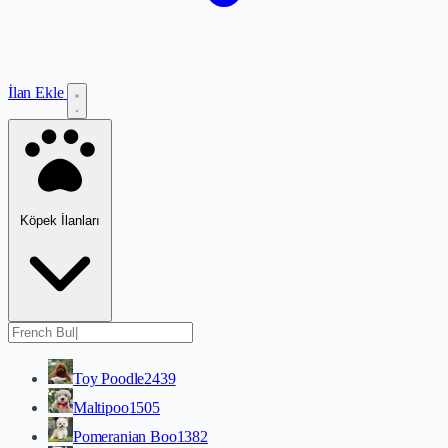
İlan Ekle
Köpek İlanları
Toy Poodle
2439
Maltipoo
1505
Pomeranian Boo
1382