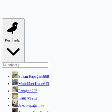
Kuş İlanları
Sultan Papağanı
668
Muhabbet Kuşu
613
Papağan
203
Kanarya
202
Jako Papağanı
78