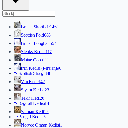
British Shorthair
1462
Scottish Fold
683
British Longhair
554
Sfenks Kedisi
117
Maine Coon
111
İran Kedisi (Persian)
96
🐾
Scottish Straight
48
Van Kedisi
42
Siyam Kedisi
23
Tekir Kedi
20
🐾
Ragdoll Kedisi
14
Sarman Kedi
12
🐾
Bengal Kedisi
5
Norveç Orman Kedisi
1