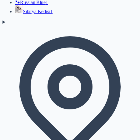
🐾
Russian Blue
1
Sibirya Kedisi
1