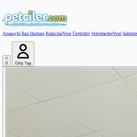
Anasayfa
İlan Haritası
Bakıcılar
Yeni
Üreticiler
Veterinerler
Yeni
Sahiple
0
Giriş Yap