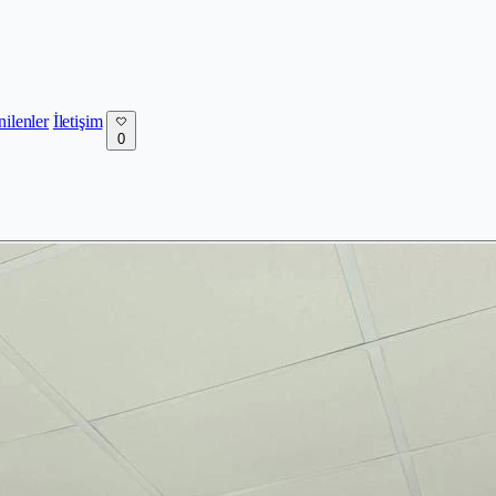
nilenler
İletişim
0