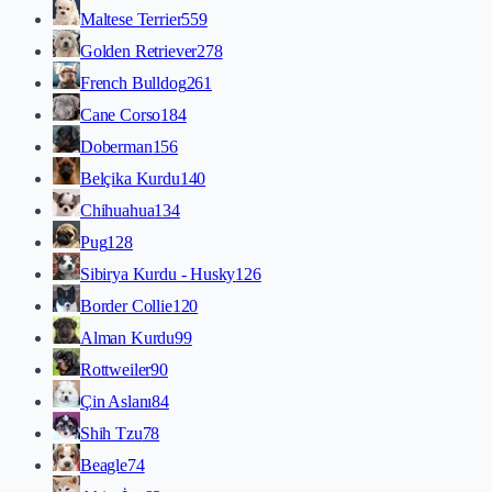
Maltese Terrier
559
Golden Retriever
278
French Bulldog
261
Cane Corso
184
Doberman
156
Belçika Kurdu
140
Chihuahua
134
Pug
128
Sibirya Kurdu - Husky
126
Border Collie
120
Alman Kurdu
99
Rottweiler
90
Çin Aslanı
84
Shih Tzu
78
Beagle
74