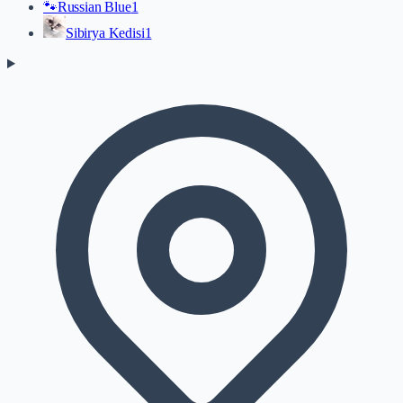
🐾
Russian Blue
1
Sibirya Kedisi
1