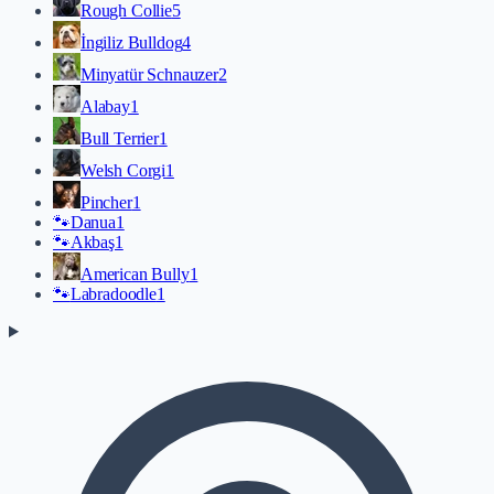
Rough Collie
5
İngiliz Bulldog
4
Minyatür Schnauzer
2
Alabay
1
Bull Terrier
1
Welsh Corgi
1
Pincher
1
🐾
Danua
1
🐾
Akbaş
1
American Bully
1
🐾
Labradoodle
1