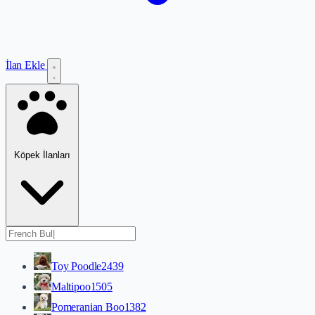
İlan Ekle
Köpek İlanları
Toy Poodle
2439
Maltipoo
1505
Pomeranian Boo
1382