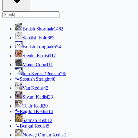
British Shorthair
1462
Scottish Fold
683
British Longhair
554
Sfenks Kedisi
117
Maine Coon
111
İran Kedisi (Persian)
96
🐾
Scottish Straight
48
Van Kedisi
42
Siyam Kedisi
23
Tekir Kedi
20
🐾
Ragdoll Kedisi
14
Sarman Kedi
12
🐾
Bengal Kedisi
5
Norveç Orman Kedisi
1