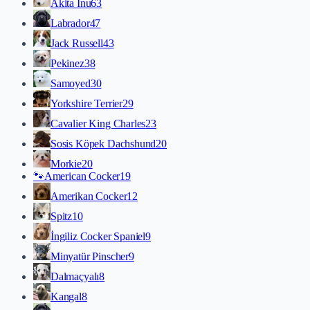
Akita İnu
63
Labrador
47
Jack Russell
43
Pekinez
38
Samoyed
30
Yorkshire Terrier
29
Cavalier King Charles
23
Sosis Köpek Dachshund
20
Morkie
20
🐾
American Cocker
19
Amerikan Cocker
12
Spitz
10
İngiliz Cocker Spaniel
9
Minyatür Pinscher
9
Dalmaçyalı
8
Kangal
8