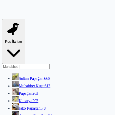
Kuş İlanları
Sultan Papağanı
668
Muhabbet Kuşu
613
Papağan
203
Kanarya
202
Jako Papağanı
78