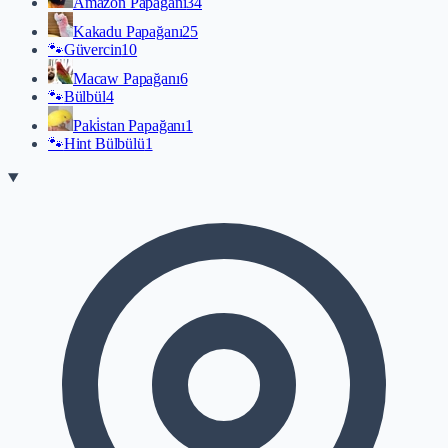
Amazon Papağanı
34
Kakadu Papağanı
25
🐾
Güvercin
10
Macaw Papağanı
6
🐾
Bülbül
4
Paki̇stan Papağanı
1
🐾
Hint Bülbülü
1