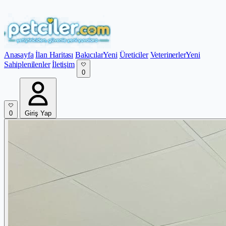
Anasayfa
İlan Haritası
Bakıcılar
Yeni
Üreticiler
Veterinerler
Yeni
Sahiplenilenler
İletişim
0
0
Giriş Yap