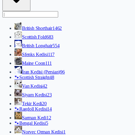
British Shorthair
1462
Scottish Fold
683
British Longhair
554
Sfenks Kedisi
117
Maine Coon
111
İran Kedisi (Persian)
96
🐾
Scottish Straight
48
Van Kedisi
42
Siyam Kedisi
23
Tekir Kedi
20
🐾
Ragdoll Kedisi
14
Sarman Kedi
12
🐾
Bengal Kedisi
5
Norveç Orman Kedisi
1