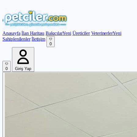
Anasayfa
İlan Haritası
Bakıcılar
Yeni
Üreticiler
Veterinerler
Yeni
Sahiplenilenler
İletişim
0
0
Giriş Yap