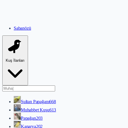
Şabanözü
Kuş İlanları
Sultan Papağanı
668
Muhabbet Kuşu
613
Papağan
203
Kanarya
202