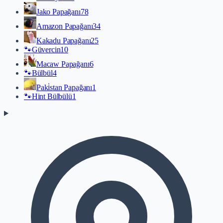
Jako Papağanı
78
Amazon Papağanı
34
Kakadu Papağanı
25
🐾
Güvercin
10
Macaw Papağanı
6
🐾
Bülbül
4
Paki̇stan Papağanı
1
🐾
Hint Bülbülü
1