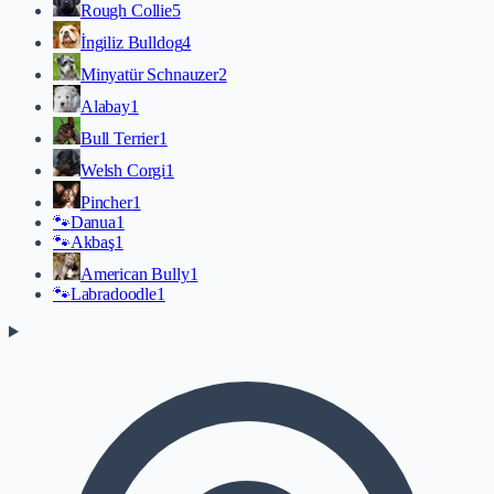
Rough Collie
5
İngiliz Bulldog
4
Minyatür Schnauzer
2
Alabay
1
Bull Terrier
1
Welsh Corgi
1
Pincher
1
🐾
Danua
1
🐾
Akbaş
1
American Bully
1
🐾
Labradoodle
1