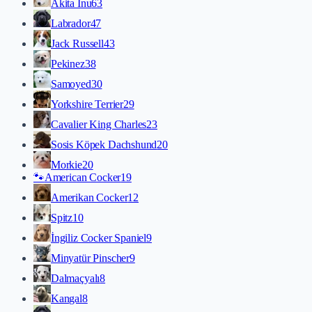
Akita İnu
63
Labrador
47
Jack Russell
43
Pekinez
38
Samoyed
30
Yorkshire Terrier
29
Cavalier King Charles
23
Sosis Köpek Dachshund
20
Morkie
20
🐾
American Cocker
19
Amerikan Cocker
12
Spitz
10
İngiliz Cocker Spaniel
9
Minyatür Pinscher
9
Dalmaçyalı
8
Kangal
8