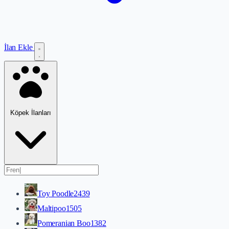
İlan Ekle
Köpek İlanları
Toy Poodle
2439
Maltipoo
1505
Pomeranian Boo
1382