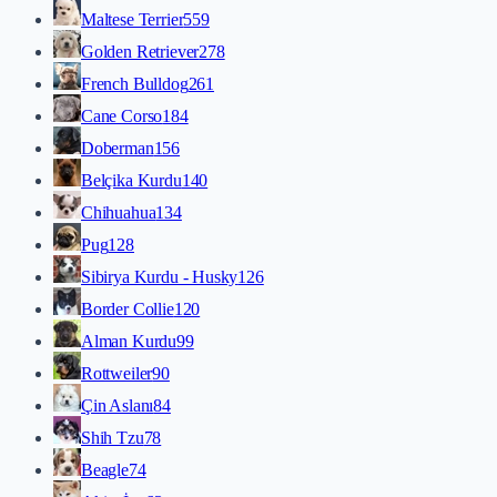
Maltese Terrier
559
Golden Retriever
278
French Bulldog
261
Cane Corso
184
Doberman
156
Belçika Kurdu
140
Chihuahua
134
Pug
128
Sibirya Kurdu - Husky
126
Border Collie
120
Alman Kurdu
99
Rottweiler
90
Çin Aslanı
84
Shih Tzu
78
Beagle
74