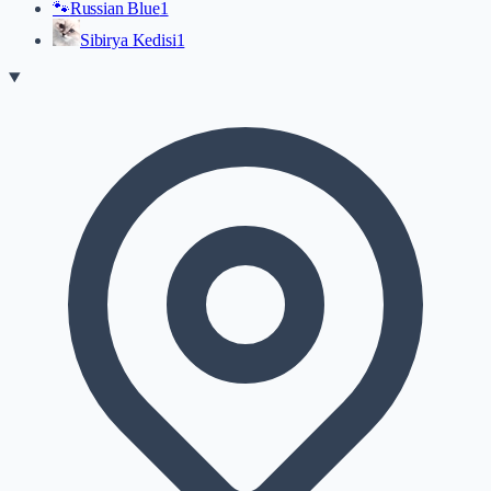
🐾
Russian Blue
1
Sibirya Kedisi
1