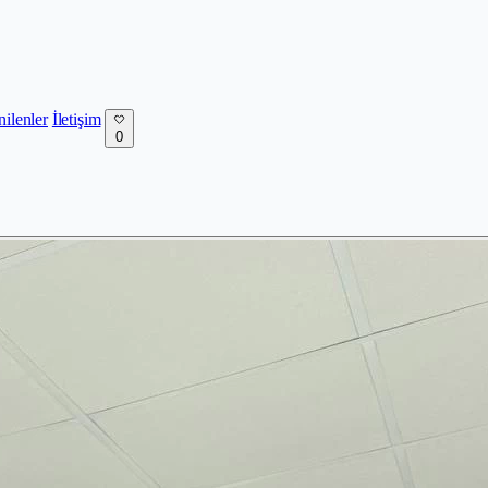
nilenler
İletişim
0