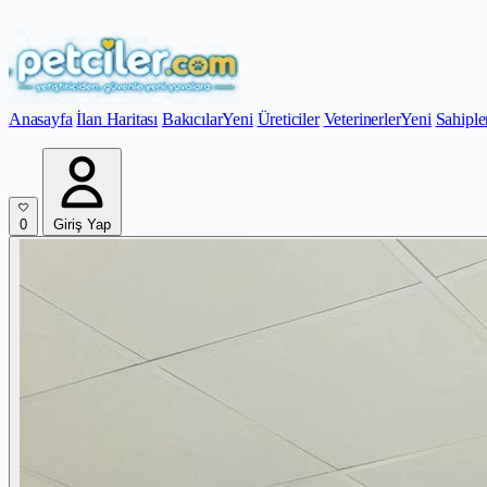
Anasayfa
İlan Haritası
Bakıcılar
Yeni
Üreticiler
Veterinerler
Yeni
Sahiple
0
Giriş Yap