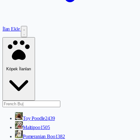
İlan Ekle
Köpek İlanları
Toy Poodle
2439
Maltipoo
1505
Pomeranian Boo
1382