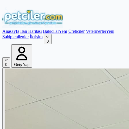
Anasayfa
İlan Haritası
Bakıcılar
Yeni
Üreticiler
Veterinerler
Yeni
Sahiplenilenler
İletişim
0
0
Giriş Yap