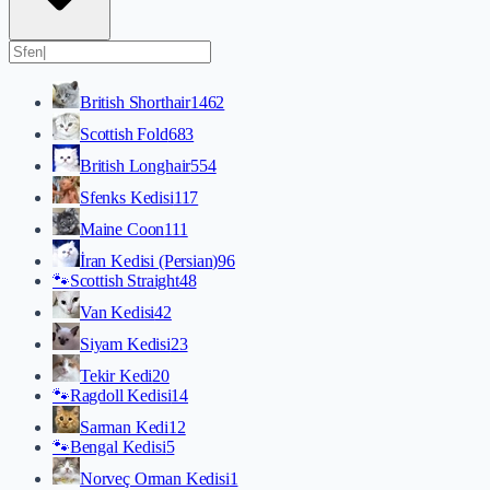
British Shorthair
1462
Scottish Fold
683
British Longhair
554
Sfenks Kedisi
117
Maine Coon
111
İran Kedisi (Persian)
96
🐾
Scottish Straight
48
Van Kedisi
42
Siyam Kedisi
23
Tekir Kedi
20
🐾
Ragdoll Kedisi
14
Sarman Kedi
12
🐾
Bengal Kedisi
5
Norveç Orman Kedisi
1