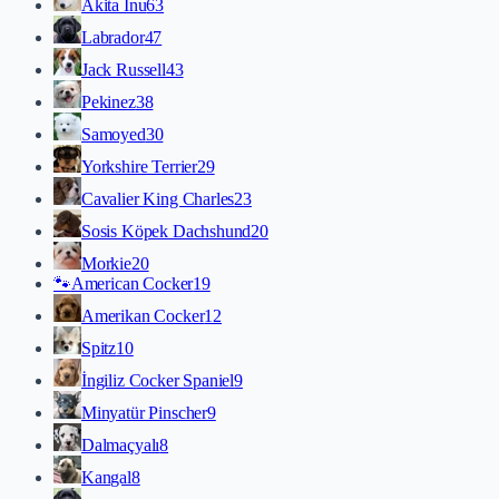
Akita İnu
63
Labrador
47
Jack Russell
43
Pekinez
38
Samoyed
30
Yorkshire Terrier
29
Cavalier King Charles
23
Sosis Köpek Dachshund
20
Morkie
20
🐾
American Cocker
19
Amerikan Cocker
12
Spitz
10
İngiliz Cocker Spaniel
9
Minyatür Pinscher
9
Dalmaçyalı
8
Kangal
8