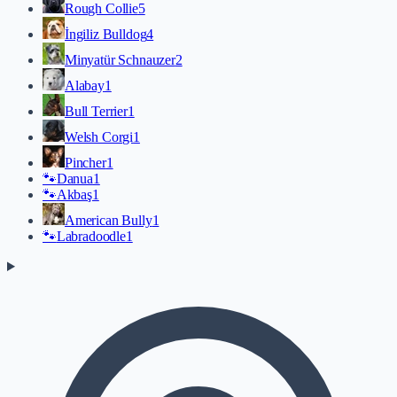
Rough Collie
5
İngiliz Bulldog
4
Minyatür Schnauzer
2
Alabay
1
Bull Terrier
1
Welsh Corgi
1
Pincher
1
🐾
Danua
1
🐾
Akbaş
1
American Bully
1
🐾
Labradoodle
1