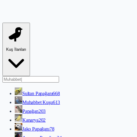
Kuş İlanları
Sultan Papağanı
668
Muhabbet Kuşu
613
Papağan
203
Kanarya
202
Jako Papağanı
78