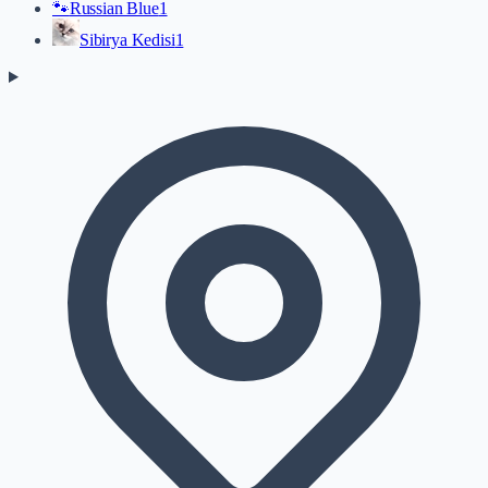
🐾
Russian Blue
1
Sibirya Kedisi
1