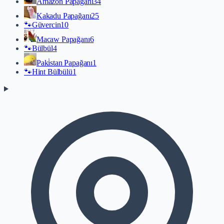
Amazon Papağanı
34
Kakadu Papağanı
25
🐾
Güvercin
10
Macaw Papağanı
6
🐾
Bülbül
4
Paki̇stan Papağanı
1
🐾
Hint Bülbülü
1