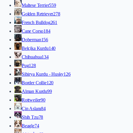
Maltese Terrier
559
Golden Retriever
278
French Bulldog
261
Cane Corso
184
Doberman
156
Belçika Kurdu
140
Chihuahua
134
Pug
128
Sibirya Kurdu - Husky
126
Border Collie
120
Alman Kurdu
99
Rottweiler
90
Çin Aslanı
84
Shih Tzu
78
Beagle
74