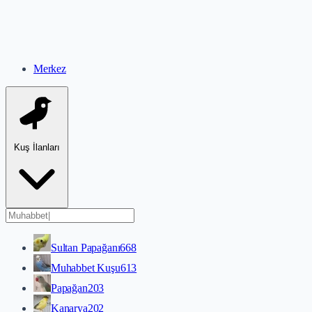
Merkez
Kuş İlanları
Sultan Papağanı
668
Muhabbet Kuşu
613
Papağan
203
Kanarya
202