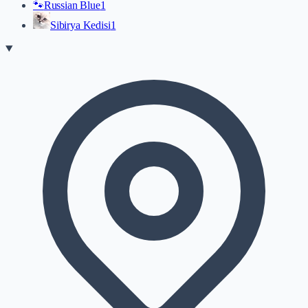
🐾
Russian Blue
1
Sibirya Kedisi
1