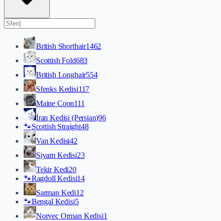
British Shorthair
1462
Scottish Fold
683
British Longhair
554
Sfenks Kedisi
117
Maine Coon
111
İran Kedisi (Persian)
96
🐾
Scottish Straight
48
Van Kedisi
42
Siyam Kedisi
23
Tekir Kedi
20
🐾
Ragdoll Kedisi
14
Sarman Kedi
12
🐾
Bengal Kedisi
5
Norveç Orman Kedisi
1