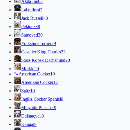
Akita İnu
63
Labrador
47
Jack Russell
43
Pekinez
38
Samoyed
30
Yorkshire Terrier
29
Cavalier King Charles
23
Sosis Köpek Dachshund
20
Morkie
20
🐾
American Cocker
19
Amerikan Cocker
12
Spitz
10
İngiliz Cocker Spaniel
9
Minyatür Pinscher
9
Dalmaçyalı
8
Kangal
8