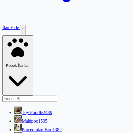
İlan Ekle
Köpek İlanları
Toy Poodle
2439
Maltipoo
1505
Pomeranian Boo
1382