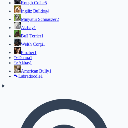
Rough Collie
5
İngiliz Bulldog
4
Minyatür Schnauzer
2
Alabay
1
Bull Terrier
1
Welsh Corgi
1
Pincher
1
🐾
Danua
1
🐾
Akbaş
1
American Bully
1
🐾
Labradoodle
1