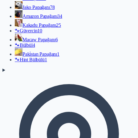
Jako Papağanı
78
Amazon Papağanı
34
Kakadu Papağanı
25
🐾
Güvercin
10
Macaw Papağanı
6
🐾
Bülbül
4
Paki̇stan Papağanı
1
🐾
Hint Bülbülü
1