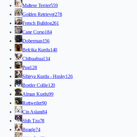
Maltese Terrier
559
Golden Retriever
278
French Bulldog
261
Cane Corso
184
Doberman
156
Belçika Kurdu
140
Chihuahua
134
Pug
128
Sibirya Kurdu - Husky
126
Border Collie
120
Alman Kurdu
99
Rottweiler
90
Çin Aslanı
84
Shih Tzu
78
Beagle
74