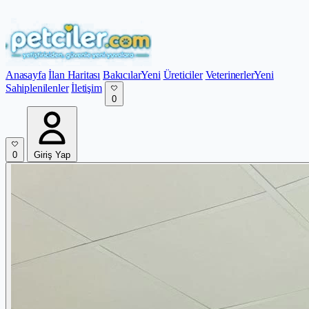
Anasayfa
İlan Haritası
Bakıcılar
Yeni
Üreticiler
Veterinerler
Yeni
Sahiplenilenler
İletişim
0
0
Giriş Yap