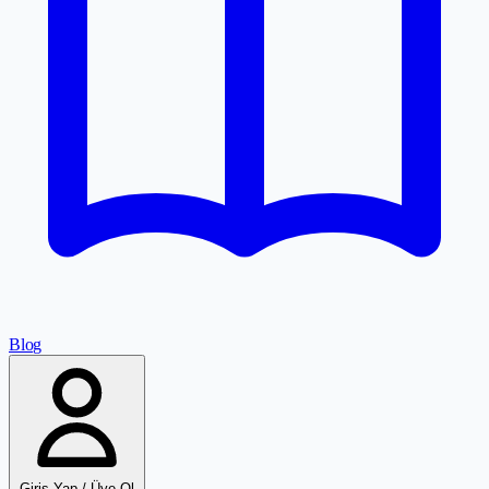
Blog
Giriş Yap / Üye Ol