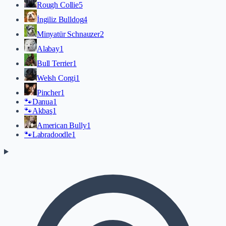
Rough Collie
5
İngiliz Bulldog
4
Minyatür Schnauzer
2
Alabay
1
Bull Terrier
1
Welsh Corgi
1
Pincher
1
🐾
Danua
1
🐾
Akbaş
1
American Bully
1
🐾
Labradoodle
1