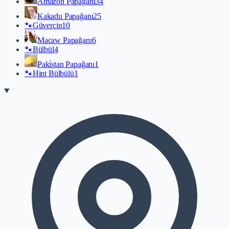
Amazon Papağanı
34
Kakadu Papağanı
25
🐾
Güvercin
10
Macaw Papağanı
6
🐾
Bülbül
4
Paki̇stan Papağanı
1
🐾
Hint Bülbülü
1