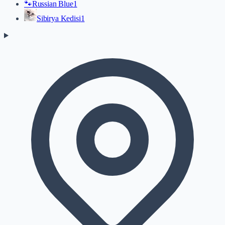
🐾
Russian Blue
1
Sibirya Kedisi
1