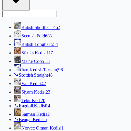
British Shorthair
1462
Scottish Fold
683
British Longhair
554
Sfenks Kedisi
117
Maine Coon
111
İran Kedisi (Persian)
96
🐾
Scottish Straight
48
Van Kedisi
42
Siyam Kedisi
23
Tekir Kedi
20
🐾
Ragdoll Kedisi
14
Sarman Kedi
12
🐾
Bengal Kedisi
5
Norveç Orman Kedisi
1