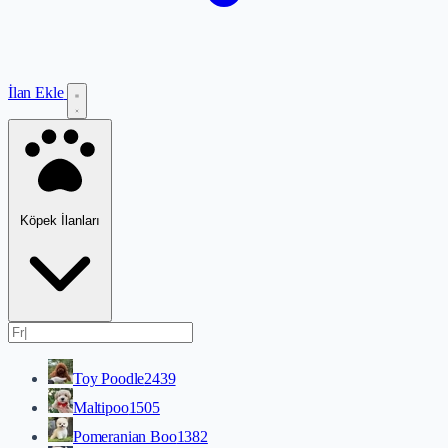
İlan Ekle
Köpek İlanları
Toy Poodle
2439
Maltipoo
1505
Pomeranian Boo
1382