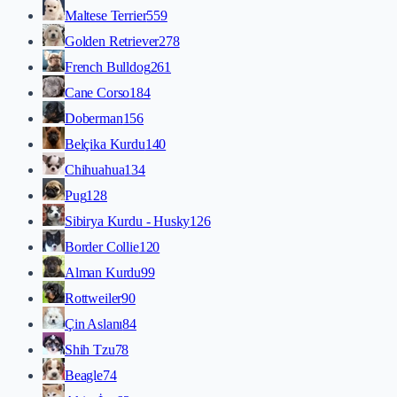
Maltese Terrier
559
Golden Retriever
278
French Bulldog
261
Cane Corso
184
Doberman
156
Belçika Kurdu
140
Chihuahua
134
Pug
128
Sibirya Kurdu - Husky
126
Border Collie
120
Alman Kurdu
99
Rottweiler
90
Çin Aslanı
84
Shih Tzu
78
Beagle
74