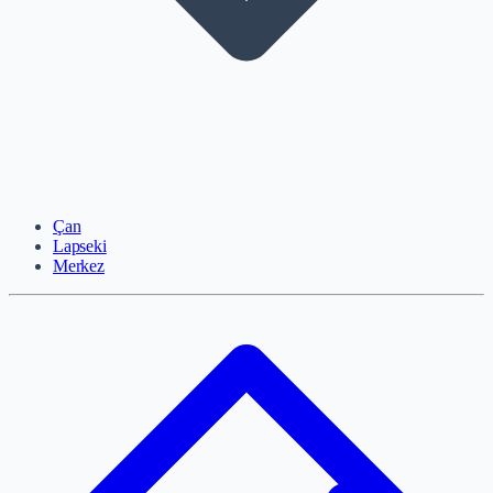
Çan
Lapseki
Merkez