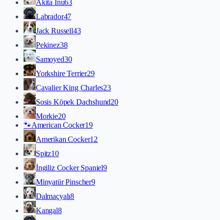
Akita İnu
63
Labrador
47
Jack Russell
43
Pekinez
38
Samoyed
30
Yorkshire Terrier
29
Cavalier King Charles
23
Sosis Köpek Dachshund
20
Morkie
20
🐾
American Cocker
19
Amerikan Cocker
12
Spitz
10
İngiliz Cocker Spaniel
9
Minyatür Pinscher
9
Dalmaçyalı
8
Kangal
8