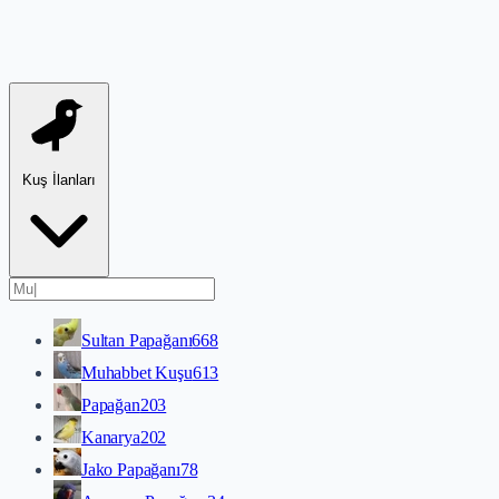
Kuş İlanları
Sultan Papağanı
668
Muhabbet Kuşu
613
Papağan
203
Kanarya
202
Jako Papağanı
78