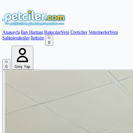
Anasayfa
İlan Haritası
Bakıcılar
Yeni
Üreticiler
Veterinerler
Yeni
Sahiplenilenler
İletişim
0
0
Giriş Yap