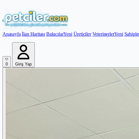
Anasayfa
İlan Haritası
Bakıcılar
Yeni
Üreticiler
Veterinerler
Yeni
Sahiple
0
Giriş Yap