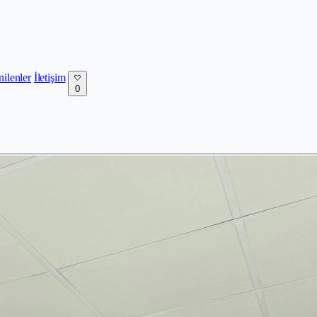
nilenler
İletişim
0