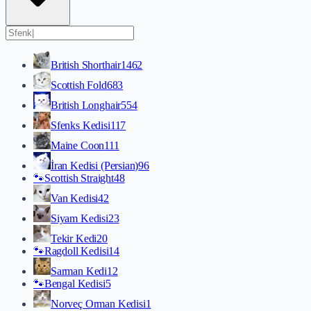
British Shorthair
1462
Scottish Fold
683
British Longhair
554
Sfenks Kedisi
117
Maine Coon
111
İran Kedisi (Persian)
96
🐾
Scottish Straight
48
Van Kedisi
42
Siyam Kedisi
23
Tekir Kedi
20
🐾
Ragdoll Kedisi
14
Sarman Kedi
12
🐾
Bengal Kedisi
5
Norveç Orman Kedisi
1