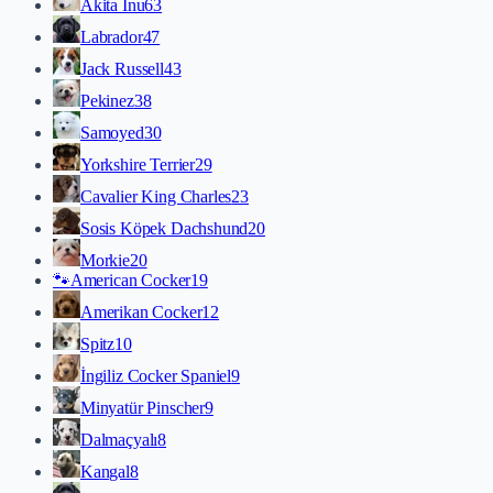
Akita İnu
63
Labrador
47
Jack Russell
43
Pekinez
38
Samoyed
30
Yorkshire Terrier
29
Cavalier King Charles
23
Sosis Köpek Dachshund
20
Morkie
20
🐾
American Cocker
19
Amerikan Cocker
12
Spitz
10
İngiliz Cocker Spaniel
9
Minyatür Pinscher
9
Dalmaçyalı
8
Kangal
8