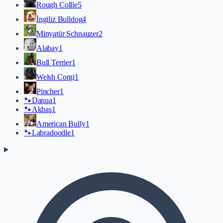
Rough Collie
5
İngiliz Bulldog
4
Minyatür Schnauzer
2
Alabay
1
Bull Terrier
1
Welsh Corgi
1
Pincher
1
🐾
Danua
1
🐾
Akbaş
1
American Bully
1
🐾
Labradoodle
1