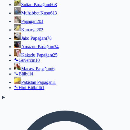
Sultan Papağanı
668
Muhabbet Kuşu
613
Papağan
203
Kanarya
202
Jako Papağanı
78
Amazon Papağanı
34
Kakadu Papağanı
25
🐾
Güvercin
10
Macaw Papağanı
6
🐾
Bülbül
4
Paki̇stan Papağanı
1
🐾
Hint Bülbülü
1