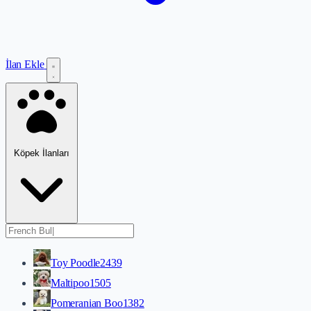
İlan Ekle
Köpek İlanları
Toy Poodle
2439
Maltipoo
1505
Pomeranian Boo
1382