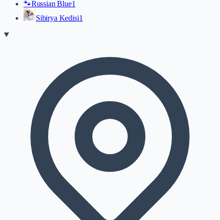
🐾
Russian Blue
1
Sibirya Kedisi
1