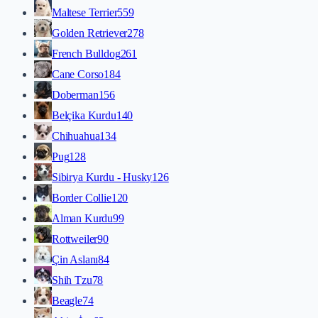
Maltese Terrier
559
Golden Retriever
278
French Bulldog
261
Cane Corso
184
Doberman
156
Belçika Kurdu
140
Chihuahua
134
Pug
128
Sibirya Kurdu - Husky
126
Border Collie
120
Alman Kurdu
99
Rottweiler
90
Çin Aslanı
84
Shih Tzu
78
Beagle
74