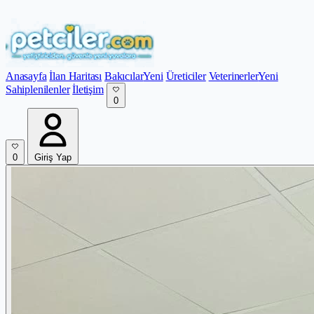
Anasayfa
İlan Haritası
Bakıcılar
Yeni
Üreticiler
Veterinerler
Yeni
Sahiplenilenler
İletişim
0
0
Giriş Yap