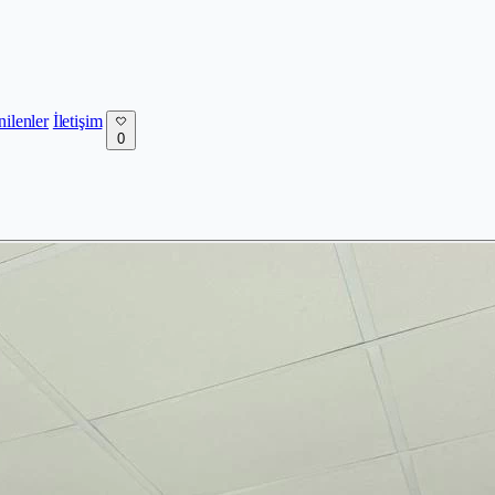
nilenler
İletişim
0