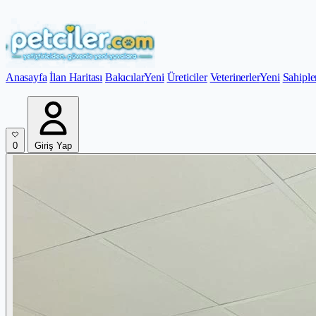
Anasayfa
İlan Haritası
Bakıcılar
Yeni
Üreticiler
Veterinerler
Yeni
Sahiple
0
Giriş Yap