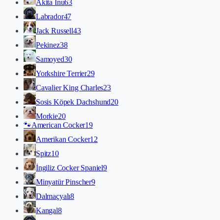
Akita İnu
63
Labrador
47
Jack Russell
43
Pekinez
38
Samoyed
30
Yorkshire Terrier
29
Cavalier King Charles
23
Sosis Köpek Dachshund
20
Morkie
20
🐾
American Cocker
19
Amerikan Cocker
12
Spitz
10
İngiliz Cocker Spaniel
9
Minyatür Pinscher
9
Dalmaçyalı
8
Kangal
8