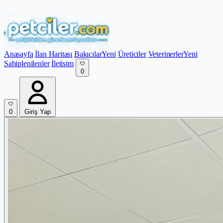
Anasayfa
İlan Haritası
Bakıcılar
Yeni
Üreticiler
Veterinerler
Yeni
Sahiplenilenler
İletişim
0
0
Giriş Yap