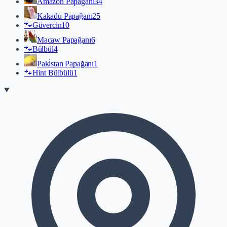
Amazon Papağanı
34
Kakadu Papağanı
25
🐾
Güvercin
10
Macaw Papağanı
6
🐾
Bülbül
4
Paki̇stan Papağanı
1
🐾
Hint Bülbülü
1