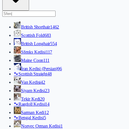
British Shorthair
1462
Scottish Fold
683
British Longhair
554
Sfenks Kedisi
117
Maine Coon
111
İran Kedisi (Persian)
96
🐾
Scottish Straight
48
Van Kedisi
42
Siyam Kedisi
23
Tekir Kedi
20
🐾
Ragdoll Kedisi
14
Sarman Kedi
12
🐾
Bengal Kedisi
5
Norveç Orman Kedisi
1