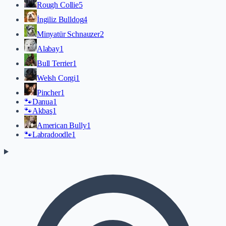
Rough Collie
5
İngiliz Bulldog
4
Minyatür Schnauzer
2
Alabay
1
Bull Terrier
1
Welsh Corgi
1
Pincher
1
🐾
Danua
1
🐾
Akbaş
1
American Bully
1
🐾
Labradoodle
1