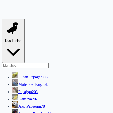
Kuş İlanları
Sultan Papağanı
668
Muhabbet Kuşu
613
Papağan
203
Kanarya
202
Jako Papağanı
78