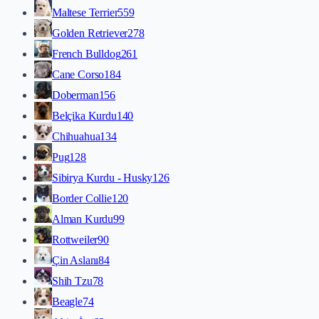
Maltese Terrier
559
Golden Retriever
278
French Bulldog
261
Cane Corso
184
Doberman
156
Belçika Kurdu
140
Chihuahua
134
Pug
128
Sibirya Kurdu - Husky
126
Border Collie
120
Alman Kurdu
99
Rottweiler
90
Çin Aslanı
84
Shih Tzu
78
Beagle
74