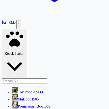
İlan Ekle
Köpek İlanları
Toy Poodle
2439
Maltipoo
1505
Pomeranian Boo
1382