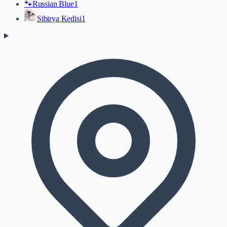
🐾
Russian Blue
1
Sibirya Kedisi
1