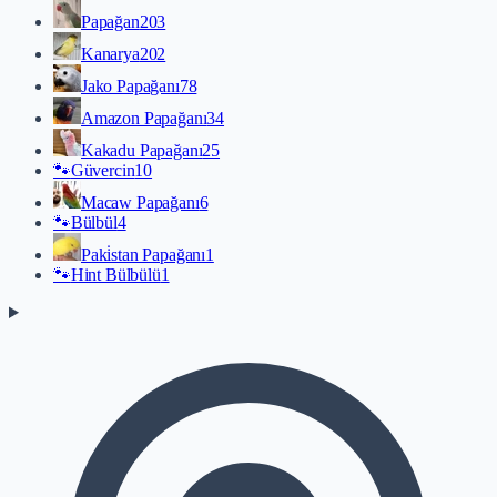
Papağan
203
Kanarya
202
Jako Papağanı
78
Amazon Papağanı
34
Kakadu Papağanı
25
🐾
Güvercin
10
Macaw Papağanı
6
🐾
Bülbül
4
Paki̇stan Papağanı
1
🐾
Hint Bülbülü
1