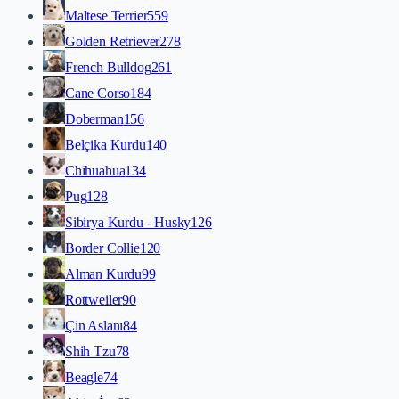
Maltese Terrier
559
Golden Retriever
278
French Bulldog
261
Cane Corso
184
Doberman
156
Belçika Kurdu
140
Chihuahua
134
Pug
128
Sibirya Kurdu - Husky
126
Border Collie
120
Alman Kurdu
99
Rottweiler
90
Çin Aslanı
84
Shih Tzu
78
Beagle
74