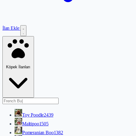
İlan Ekle
Köpek İlanları
Toy Poodle
2439
Maltipoo
1505
Pomeranian Boo
1382