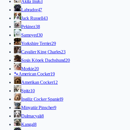
Akita İnu
63
Labrador
47
Jack Russell
43
Pekinez
38
Samoyed
30
Yorkshire Terrier
29
Cavalier King Charles
23
Sosis Köpek Dachshund
20
Morkie
20
🐾
American Cocker
19
Amerikan Cocker
12
Spitz
10
İngiliz Cocker Spaniel
9
Minyatür Pinscher
9
Dalmaçyalı
8
Kangal
8