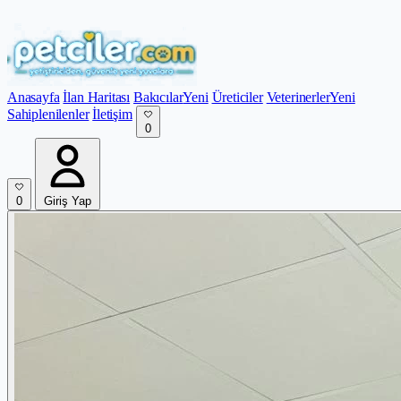
Anasayfa
İlan Haritası
Bakıcılar
Yeni
Üreticiler
Veterinerler
Yeni
Sahiplenilenler
İletişim
0
0
Giriş Yap