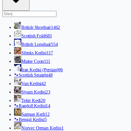
British Shorthair
1462
Scottish Fold
683
British Longhair
554
Sfenks Kedisi
117
Maine Coon
111
İran Kedisi (Persian)
96
🐾
Scottish Straight
48
Van Kedisi
42
Siyam Kedisi
23
Tekir Kedi
20
🐾
Ragdoll Kedisi
14
Sarman Kedi
12
🐾
Bengal Kedisi
5
Norveç Orman Kedisi
1