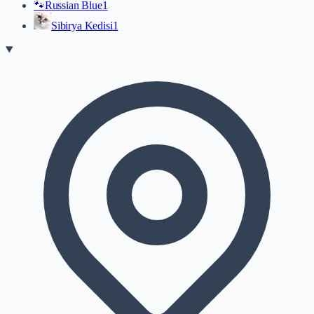
🐾
Russian Blue
1
Sibirya Kedisi
1