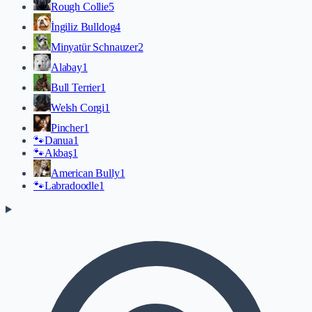
Rough Collie
5
İngiliz Bulldog
4
Minyatür Schnauzer
2
Alabay
1
Bull Terrier
1
Welsh Corgi
1
Pincher
1
🐾
Danua
1
🐾
Akbaş
1
American Bully
1
🐾
Labradoodle
1