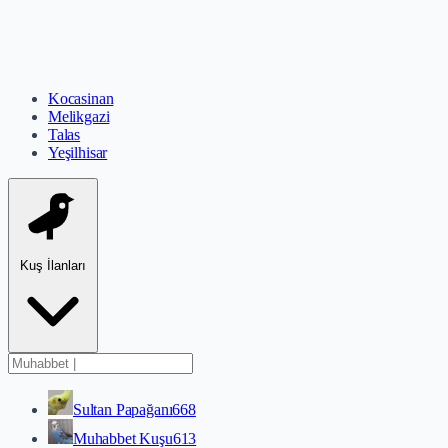
Kocasinan
Melikgazi
Talas
Yeşilhisar
Kuş İlanları
Sultan Papağanı
668
Muhabbet Kuşu
613