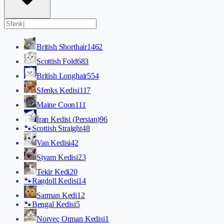
British Shorthair
1462
Scottish Fold
683
British Longhair
554
Sfenks Kedisi
117
Maine Coon
111
İran Kedisi (Persian)
96
🐾
Scottish Straight
48
Van Kedisi
42
Siyam Kedisi
23
Tekir Kedi
20
🐾
Ragdoll Kedisi
14
Sarman Kedi
12
🐾
Bengal Kedisi
5
Norveç Orman Kedisi
1