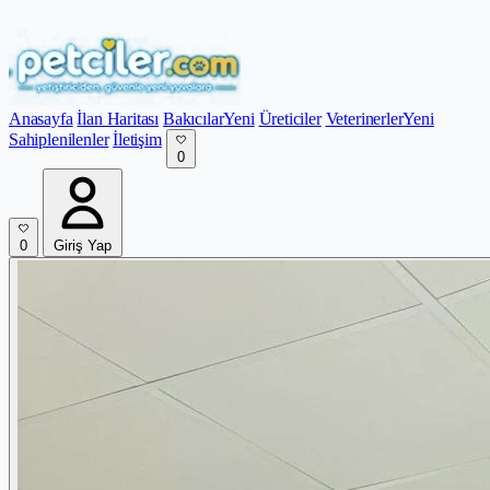
Anasayfa
İlan Haritası
Bakıcılar
Yeni
Üreticiler
Veterinerler
Yeni
Sahiplenilenler
İletişim
0
0
Giriş Yap