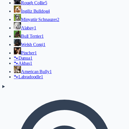
Rough Collie
5
İngiliz Bulldog
4
Minyatür Schnauzer
2
Alabay
1
Bull Terrier
1
Welsh Corgi
1
Pincher
1
🐾
Danua
1
🐾
Akbaş
1
American Bully
1
🐾
Labradoodle
1