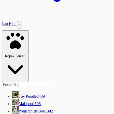
İlan Ekle
Köpek İlanları
Toy Poodle
2439
Maltipoo
1505
Pomeranian Boo
1382