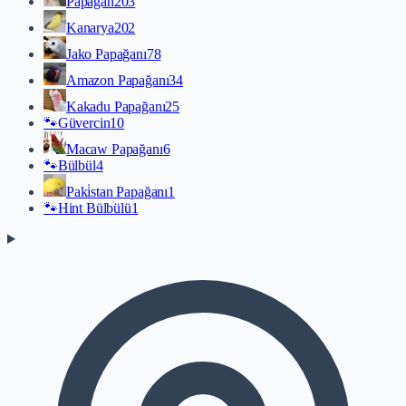
Papağan
203
Kanarya
202
Jako Papağanı
78
Amazon Papağanı
34
Kakadu Papağanı
25
🐾
Güvercin
10
Macaw Papağanı
6
🐾
Bülbül
4
Paki̇stan Papağanı
1
🐾
Hint Bülbülü
1