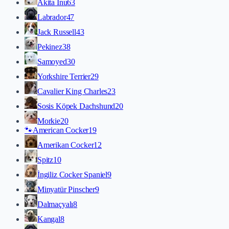
Akita İnu
63
Labrador
47
Jack Russell
43
Pekinez
38
Samoyed
30
Yorkshire Terrier
29
Cavalier King Charles
23
Sosis Köpek Dachshund
20
Morkie
20
🐾
American Cocker
19
Amerikan Cocker
12
Spitz
10
İngiliz Cocker Spaniel
9
Minyatür Pinscher
9
Dalmaçyalı
8
Kangal
8