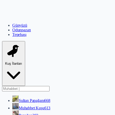
Günyüzü
Odunpazarı
Tepebaşı
Kuş İlanları
Sultan Papağanı
668
Muhabbet Kuşu
613