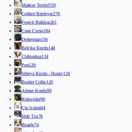
Maltese Terrier
559
Golden Retriever
278
French Bulldog
261
Cane Corso
184
Doberman
156
Belçika Kurdu
140
Chihuahua
134
Pug
128
Sibirya Kurdu - Husky
126
Border Collie
120
Alman Kurdu
99
Rottweiler
90
Çin Aslanı
84
Shih Tzu
78
Beagle
74