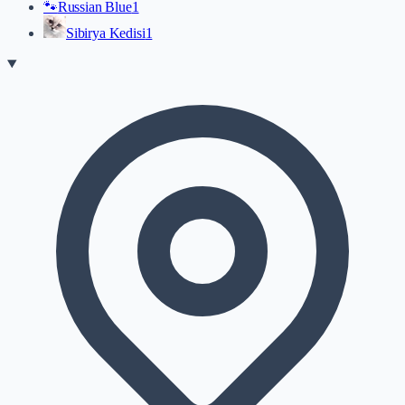
🐾
Russian Blue
1
Sibirya Kedisi
1