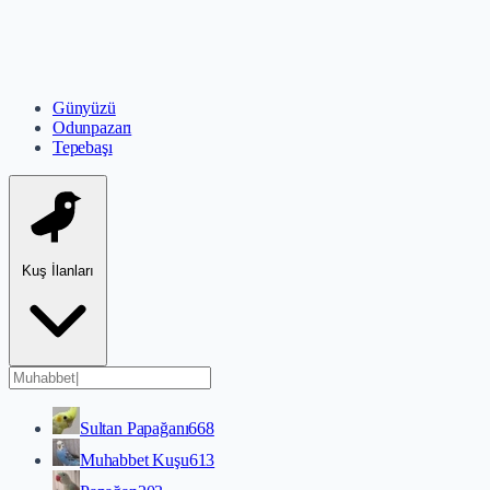
Günyüzü
Odunpazarı
Tepebaşı
Kuş İlanları
Sultan Papağanı
668
Muhabbet Kuşu
613