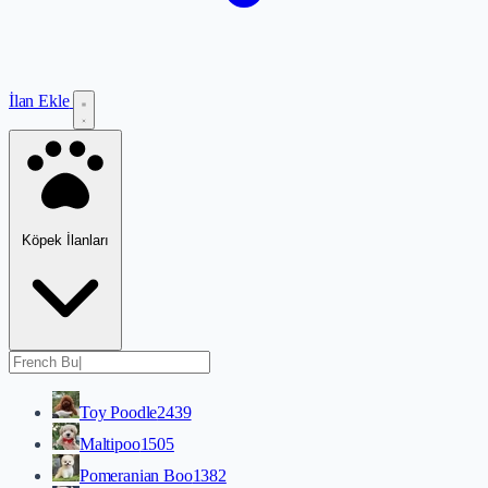
İlan Ekle
Köpek İlanları
Toy Poodle
2439
Maltipoo
1505
Pomeranian Boo
1382