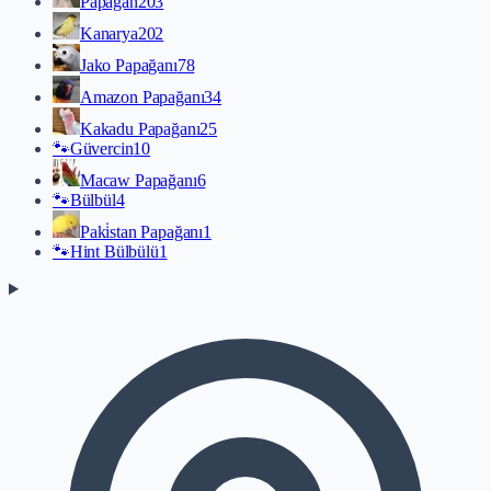
Papağan
203
Kanarya
202
Jako Papağanı
78
Amazon Papağanı
34
Kakadu Papağanı
25
🐾
Güvercin
10
Macaw Papağanı
6
🐾
Bülbül
4
Paki̇stan Papağanı
1
🐾
Hint Bülbülü
1