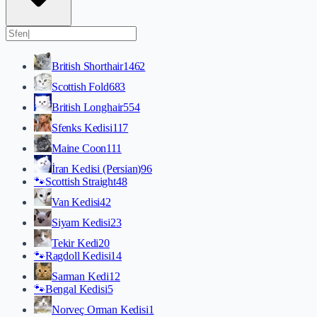
British Shorthair
1462
Scottish Fold
683
British Longhair
554
Sfenks Kedisi
117
Maine Coon
111
İran Kedisi (Persian)
96
🐾
Scottish Straight
48
Van Kedisi
42
Siyam Kedisi
23
Tekir Kedi
20
🐾
Ragdoll Kedisi
14
Sarman Kedi
12
🐾
Bengal Kedisi
5
Norveç Orman Kedisi
1