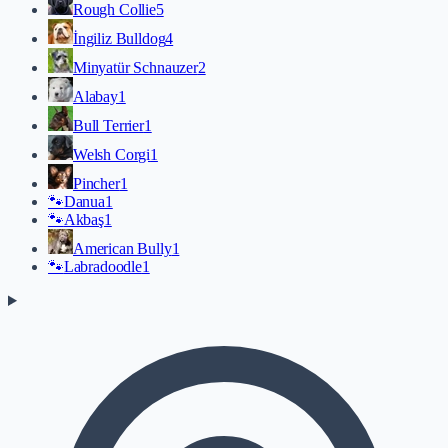
Rough Collie
5
İngiliz Bulldog
4
Minyatür Schnauzer
2
Alabay
1
Bull Terrier
1
Welsh Corgi
1
Pincher
1
🐾
Danua
1
🐾
Akbaş
1
American Bully
1
🐾
Labradoodle
1