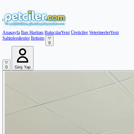
Anasayfa
İlan Haritası
Bakıcılar
Yeni
Üreticiler
Veterinerler
Yeni
Sahiplenilenler
İletişim
0
0
Giriş Yap