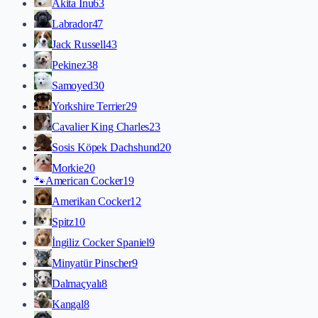
Akita İnu
63
Labrador
47
Jack Russell
43
Pekinez
38
Samoyed
30
Yorkshire Terrier
29
Cavalier King Charles
23
Sosis Köpek Dachshund
20
Morkie
20
🐾
American Cocker
19
Amerikan Cocker
12
Spitz
10
İngiliz Cocker Spaniel
9
Minyatür Pinscher
9
Dalmaçyalı
8
Kangal
8