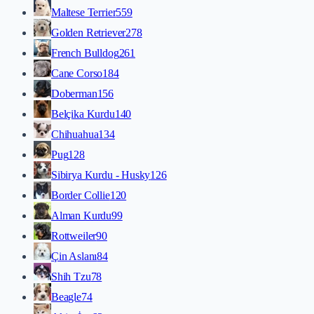
Maltese Terrier
559
Golden Retriever
278
French Bulldog
261
Cane Corso
184
Doberman
156
Belçika Kurdu
140
Chihuahua
134
Pug
128
Sibirya Kurdu - Husky
126
Border Collie
120
Alman Kurdu
99
Rottweiler
90
Çin Aslanı
84
Shih Tzu
78
Beagle
74