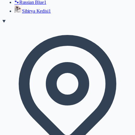
🐾
Russian Blue
1
Sibirya Kedisi
1