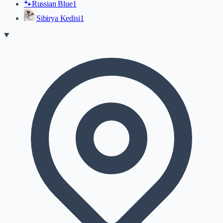
🐾
Russian Blue
1
Sibirya Kedisi
1