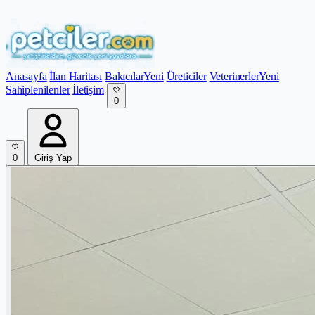
Anasayfa
İlan Haritası
Bakıcılar
Yeni
Üreticiler
Veterinerler
Yeni
Sahiplenilenler
İletişim
0
0
Giriş Yap