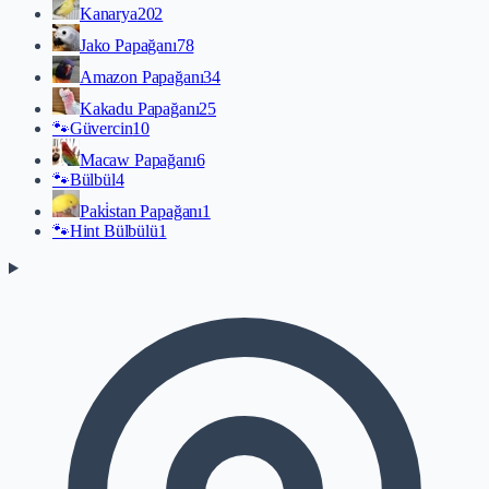
Kanarya
202
Jako Papağanı
78
Amazon Papağanı
34
Kakadu Papağanı
25
🐾
Güvercin
10
Macaw Papağanı
6
🐾
Bülbül
4
Paki̇stan Papağanı
1
🐾
Hint Bülbülü
1