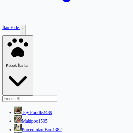
İlan Ekle
Köpek İlanları
Toy Poodle
2439
Maltipoo
1505
Pomeranian Boo
1382