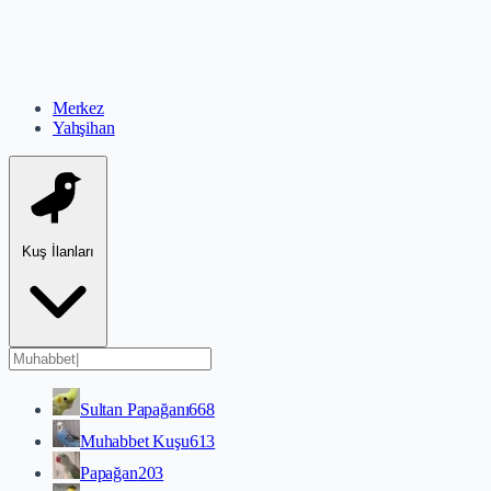
Merkez
Yahşihan
Kuş İlanları
Sultan Papağanı
668
Muhabbet Kuşu
613
Papağan
203