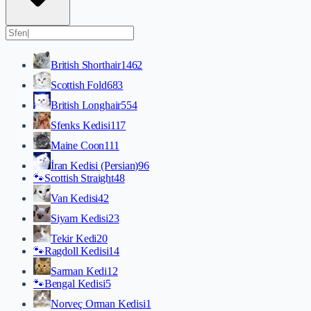
British Shorthair
1462
Scottish Fold
683
British Longhair
554
Sfenks Kedisi
117
Maine Coon
111
İran Kedisi (Persian)
96
🐾
Scottish Straight
48
Van Kedisi
42
Siyam Kedisi
23
Tekir Kedi
20
🐾
Ragdoll Kedisi
14
Sarman Kedi
12
🐾
Bengal Kedisi
5
Norveç Orman Kedisi
1