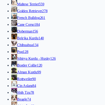
Maltese Terrier
559
Golden Retriever
278
French Bulldog
261
Cane Corso
184
Doberman
156
Belçika Kurdu
140
Chihuahua
134
Pug
128
Sibirya Kurdu - Husky
126
Border Collie
120
Alman Kurdu
99
Rottweiler
90
Çin Aslanı
84
Shih Tzu
78
Beagle
74