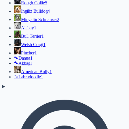
Rough Collie
5
İngiliz Bulldog
4
Minyatür Schnauzer
2
Alabay
1
Bull Terrier
1
Welsh Corgi
1
Pincher
1
🐾
Danua
1
🐾
Akbaş
1
American Bully
1
🐾
Labradoodle
1