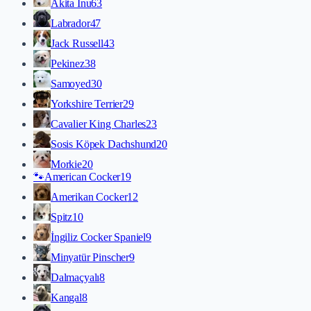
Akita İnu
63
Labrador
47
Jack Russell
43
Pekinez
38
Samoyed
30
Yorkshire Terrier
29
Cavalier King Charles
23
Sosis Köpek Dachshund
20
Morkie
20
🐾
American Cocker
19
Amerikan Cocker
12
Spitz
10
İngiliz Cocker Spaniel
9
Minyatür Pinscher
9
Dalmaçyalı
8
Kangal
8