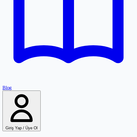
Blog
Giriş Yap / Üye Ol