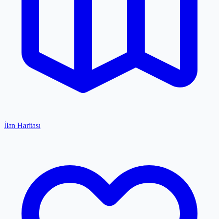
İlan Haritası