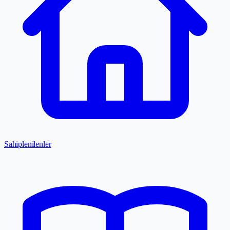
Sahiplenilenler