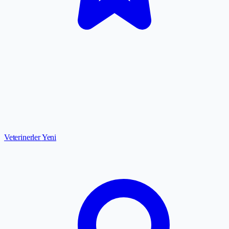
Veterinerler
Yeni