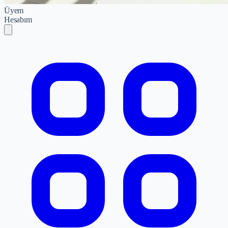
Üyem
Hesabım