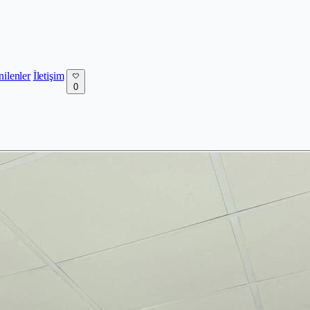
nilenler
İletişim
0