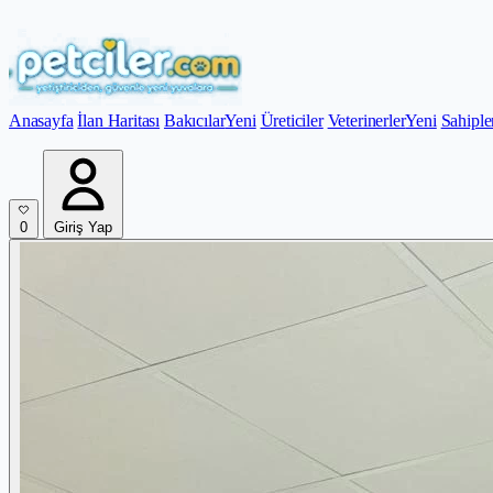
Anasayfa
İlan Haritası
Bakıcılar
Yeni
Üreticiler
Veterinerler
Yeni
Sahiple
0
Giriş Yap