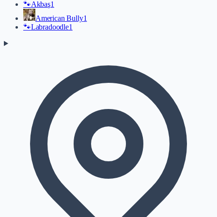
🐾
Akbaş
1
American Bully
1
🐾
Labradoodle
1