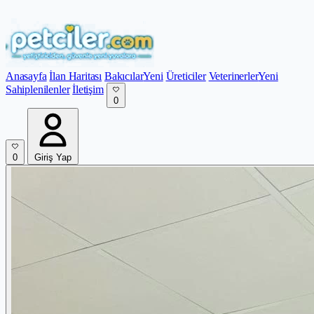
Anasayfa
İlan Haritası
Bakıcılar
Yeni
Üreticiler
Veterinerler
Yeni
Sahiplenilenler
İletişim
0
0
Giriş Yap