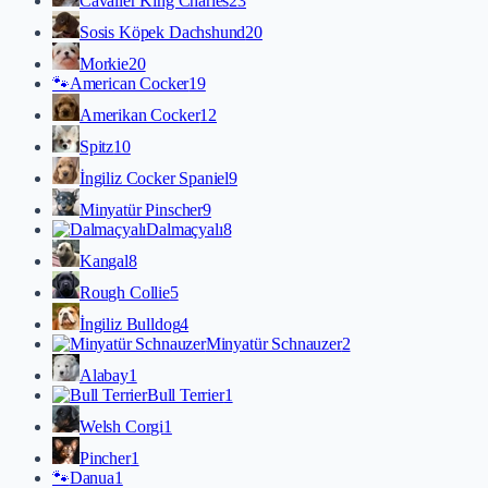
Cavalier King Charles
23
Sosis Köpek Dachshund
20
Morkie
20
🐾
American Cocker
19
Amerikan Cocker
12
Spitz
10
İngiliz Cocker Spaniel
9
Minyatür Pinscher
9
Dalmaçyalı
8
Kangal
8
Rough Collie
5
İngiliz Bulldog
4
Minyatür Schnauzer
2
Alabay
1
Bull Terrier
1
Welsh Corgi
1
Pincher
1
🐾
Danua
1