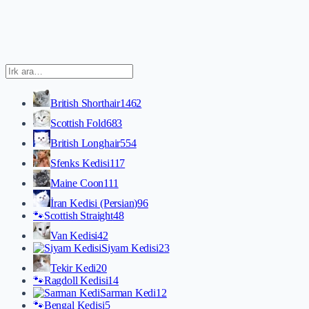
British Shorthair
1462
Scottish Fold
683
British Longhair
554
Sfenks Kedisi
117
Maine Coon
111
İran Kedisi (Persian)
96
🐾
Scottish Straight
48
Van Kedisi
42
Siyam Kedisi
23
Tekir Kedi
20
🐾
Ragdoll Kedisi
14
Sarman Kedi
12
🐾
Bengal Kedisi
5