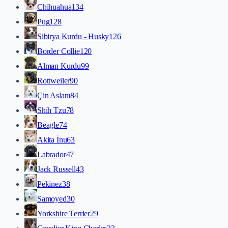
Chihuahua
134
Pug
128
Sibirya Kurdu - Husky
126
Border Collie
120
Alman Kurdu
99
Rottweiler
90
Çin Aslanı
84
Shih Tzu
78
Beagle
74
Akita İnu
63
Labrador
47
Jack Russell
43
Pekinez
38
Samoyed
30
Yorkshire Terrier
29