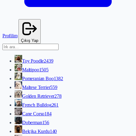
Profilim
Çıkış Yap
Toy Poodle
2439
Maltipoo
1505
Pomeranian Boo
1382
Maltese Terrier
559
Golden Retriever
278
French Bulldog
261
Cane Corso
184
Doberman
156
Belçika Kurdu
140