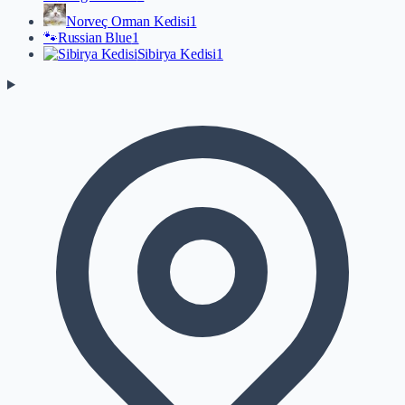
Norveç Orman Kedisi
1
🐾
Russian Blue
1
Sibirya Kedisi
1