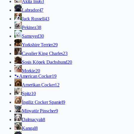
Akita İnu
63
Labrador
47
Jack Russell
43
Pekinez
38
Samoyed
30
Yorkshire Terrier
29
Cavalier King Charles
23
Sosis Köpek Dachshund
20
Morkie
20
🐾
American Cocker
19
Amerikan Cocker
12
Spitz
10
İngiliz Cocker Spaniel
9
Minyatür Pinscher
9
Dalmaçyalı
8
Kangal
8