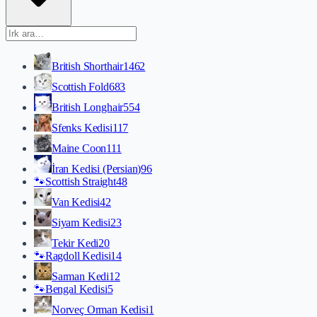
British Shorthair
1462
Scottish Fold
683
British Longhair
554
Sfenks Kedisi
117
Maine Coon
111
İran Kedisi (Persian)
96
🐾
Scottish Straight
48
Van Kedisi
42
Siyam Kedisi
23
Tekir Kedi
20
🐾
Ragdoll Kedisi
14
Sarman Kedi
12
🐾
Bengal Kedisi
5
Norveç Orman Kedisi
1