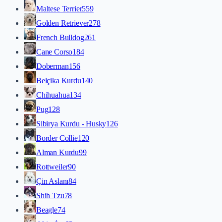
Maltese Terrier
559
Golden Retriever
278
French Bulldog
261
Cane Corso
184
Doberman
156
Belçika Kurdu
140
Chihuahua
134
Pug
128
Sibirya Kurdu - Husky
126
Border Collie
120
Alman Kurdu
99
Rottweiler
90
Çin Aslanı
84
Shih Tzu
78
Beagle
74