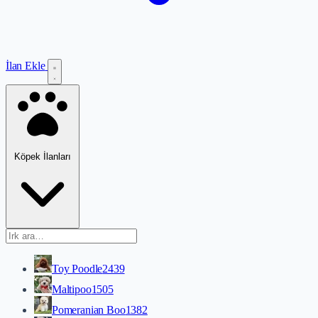
İlan Ekle
Köpek İlanları
Toy Poodle
2439
Maltipoo
1505
Pomeranian Boo
1382