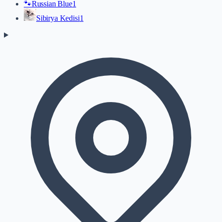
🐾
Russian Blue
1
Sibirya Kedisi
1