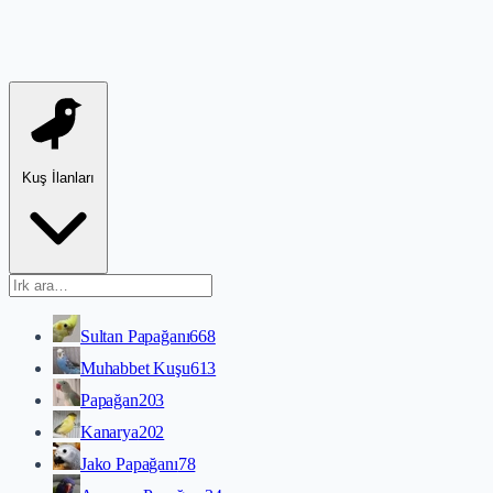
Kuş İlanları
Sultan Papağanı
668
Muhabbet Kuşu
613
Papağan
203
Kanarya
202
Jako Papağanı
78