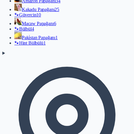
Amazon Papağanı
34
Kakadu Papağanı
25
🐾
Güvercin
10
Macaw Papağanı
6
🐾
Bülbül
4
Paki̇stan Papağanı
1
🐾
Hint Bülbülü
1