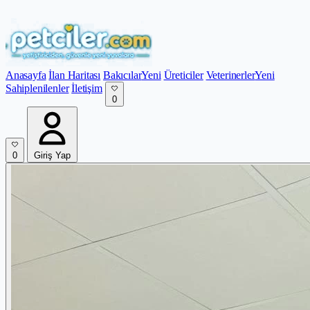
Anasayfa
İlan Haritası
Bakıcılar
Yeni
Üreticiler
Veterinerler
Yeni
Sahiplenilenler
İletişim
0
0
Giriş Yap