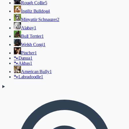
Rough Collie
5
İngiliz Bulldog
4
Minyatür Schnauzer
2
Alabay
1
Bull Terrier
1
Welsh Corgi
1
Pincher
1
🐾
Danua
1
🐾
Akbaş
1
American Bully
1
🐾
Labradoodle
1