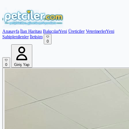
Anasayfa
İlan Haritası
Bakıcılar
Yeni
Üreticiler
Veterinerler
Yeni
Sahiplenilenler
İletişim
0
0
Giriş Yap