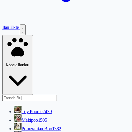
İlan Ekle
Köpek İlanları
Toy Poodle
2439
Maltipoo
1505
Pomeranian Boo
1382