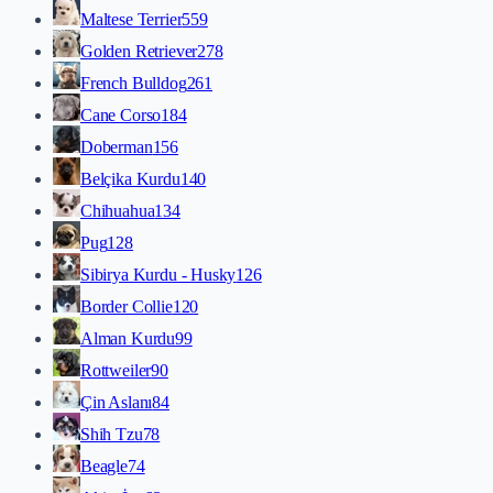
Maltese Terrier
559
Golden Retriever
278
French Bulldog
261
Cane Corso
184
Doberman
156
Belçika Kurdu
140
Chihuahua
134
Pug
128
Sibirya Kurdu - Husky
126
Border Collie
120
Alman Kurdu
99
Rottweiler
90
Çin Aslanı
84
Shih Tzu
78
Beagle
74