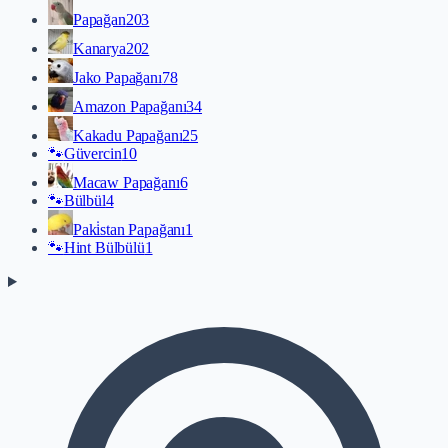
Papağan
203
Kanarya
202
Jako Papağanı
78
Amazon Papağanı
34
Kakadu Papağanı
25
🐾
Güvercin
10
Macaw Papağanı
6
🐾
Bülbül
4
Paki̇stan Papağanı
1
🐾
Hint Bülbülü
1