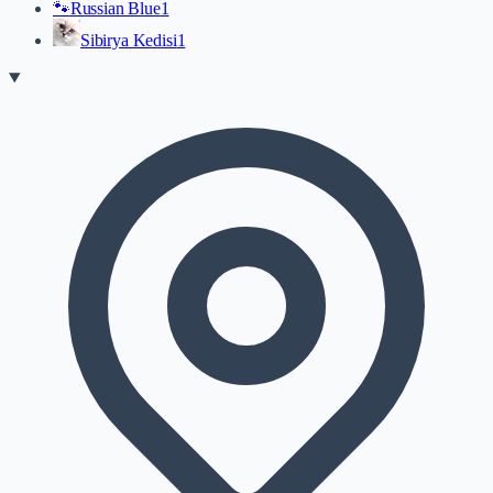
🐾
Russian Blue
1
Sibirya Kedisi
1