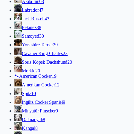
Akita İnu
63
Labrador
47
Jack Russell
43
Pekinez
38
Samoyed
30
Yorkshire Terrier
29
Cavalier King Charles
23
Sosis Köpek Dachshund
20
Morkie
20
🐾
American Cocker
19
Amerikan Cocker
12
Spitz
10
İngiliz Cocker Spaniel
9
Minyatür Pinscher
9
Dalmaçyalı
8
Kangal
8