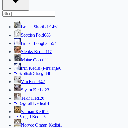
British Shorthair
1462
Scottish Fold
683
British Longhair
554
Sfenks Kedisi
117
Maine Coon
111
İran Kedisi (Persian)
96
🐾
Scottish Straight
48
Van Kedisi
42
Siyam Kedisi
23
Tekir Kedi
20
🐾
Ragdoll Kedisi
14
Sarman Kedi
12
🐾
Bengal Kedisi
5
Norveç Orman Kedisi
1