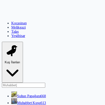
Kocasinan
Melikgazi
Talas
Yeşilhisar
Kuş İlanları
Sultan Papağanı
668
Muhabbet Kuşu
613