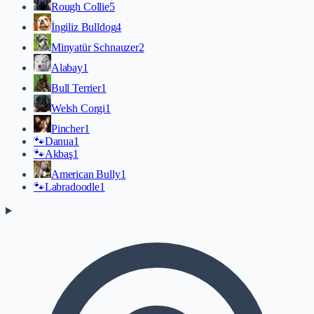
Rough Collie
5
İngiliz Bulldog
4
Minyatür Schnauzer
2
Alabay
1
Bull Terrier
1
Welsh Corgi
1
Pincher
1
🐾
Danua
1
🐾
Akbaş
1
American Bully
1
🐾
Labradoodle
1