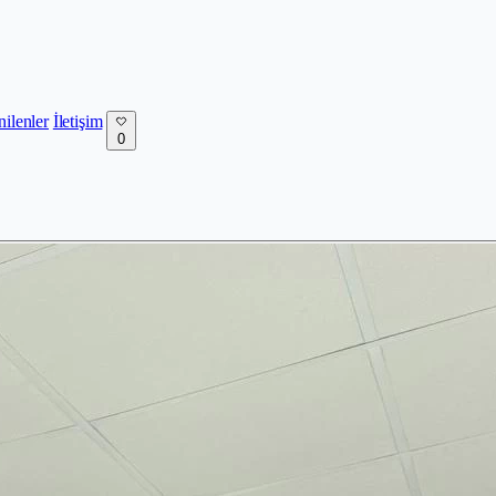
nilenler
İletişim
0