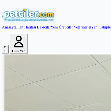
Anasayfa
İlan Haritası
Bakıcılar
Yeni
Üreticiler
Veterinerler
Yeni
Sahiple
0
Giriş Yap