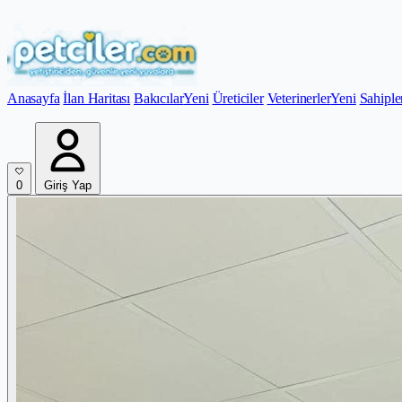
Anasayfa
İlan Haritası
Bakıcılar
Yeni
Üreticiler
Veterinerler
Yeni
Sahiple
0
Giriş Yap