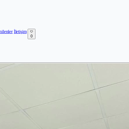
nilenler
İletişim
0