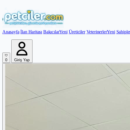
Anasayfa
İlan Haritası
Bakıcılar
Yeni
Üreticiler
Veterinerler
Yeni
Sahiple
0
Giriş Yap