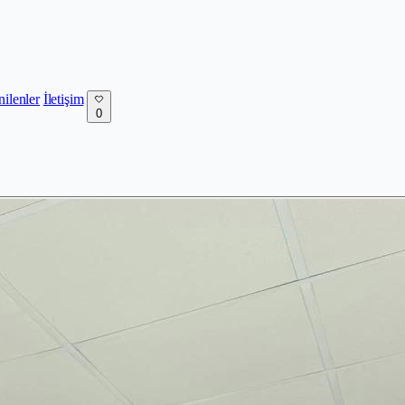
nilenler
İletişim
0