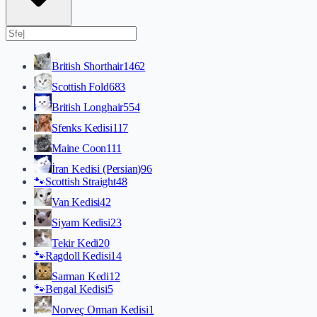
British Shorthair
1462
Scottish Fold
683
British Longhair
554
Sfenks Kedisi
117
Maine Coon
111
İran Kedisi (Persian)
96
🐾
Scottish Straight
48
Van Kedisi
42
Siyam Kedisi
23
Tekir Kedi
20
🐾
Ragdoll Kedisi
14
Sarman Kedi
12
🐾
Bengal Kedisi
5
Norveç Orman Kedisi
1