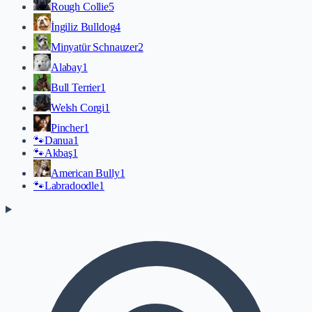
Rough Collie
5
İngiliz Bulldog
4
Minyatür Schnauzer
2
Alabay
1
Bull Terrier
1
Welsh Corgi
1
Pincher
1
🐾
Danua
1
🐾
Akbaş
1
American Bully
1
🐾
Labradoodle
1