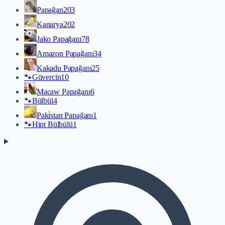
Papağan
203
Kanarya
202
Jako Papağanı
78
Amazon Papağanı
34
Kakadu Papağanı
25
🐾
Güvercin
10
Macaw Papağanı
6
🐾
Bülbül
4
Paki̇stan Papağanı
1
🐾
Hint Bülbülü
1