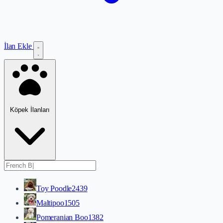
İlan Ekle
Köpek İlanları
Toy Poodle
2439
Maltipoo
1505
Pomeranian Boo
1382