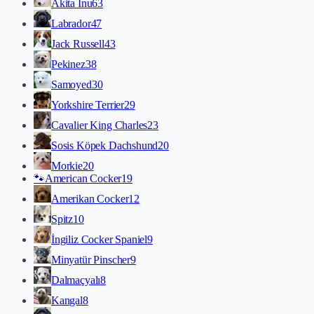
Akita İnu
63
Labrador
47
Jack Russell
43
Pekinez
38
Samoyed
30
Yorkshire Terrier
29
Cavalier King Charles
23
Sosis Köpek Dachshund
20
Morkie
20
🐾
American Cocker
19
Amerikan Cocker
12
Spitz
10
İngiliz Cocker Spaniel
9
Minyatür Pinscher
9
Dalmaçyalı
8
Kangal
8