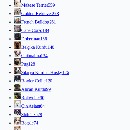
Maltese Terrier
559
Golden Retriever
278
French Bulldog
261
Cane Corso
184
Doberman
156
Belçika Kurdu
140
Chihuahua
134
Pug
128
Sibirya Kurdu - Husky
126
Border Collie
120
Alman Kurdu
99
Rottweiler
90
Çin Aslanı
84
Shih Tzu
78
Beagle
74