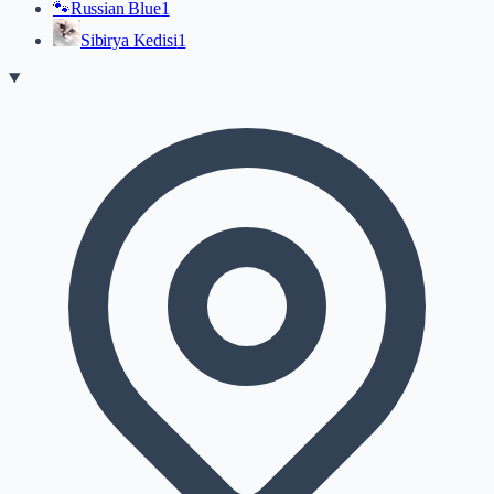
🐾
Russian Blue
1
Sibirya Kedisi
1