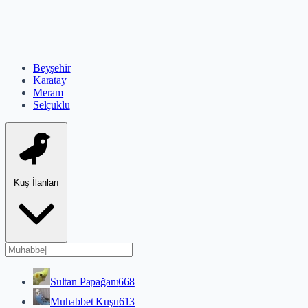
Beyşehir
Karatay
Meram
Selçuklu
Kuş İlanları
Sultan Papağanı
668
Muhabbet Kuşu
613