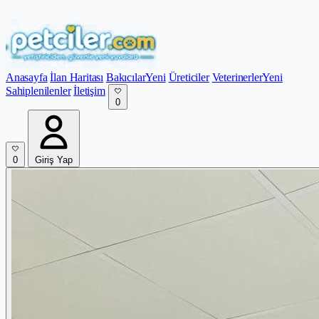
Anasayfa
İlan Haritası
Bakıcılar
Yeni
Üreticiler
Veterinerler
Yeni
Sahiplenilenler
İletişim
0
0
Giriş Yap