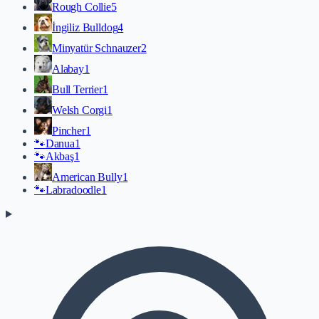
Rough Collie
5
İngiliz Bulldog
4
Minyatür Schnauzer
2
Alabay
1
Bull Terrier
1
Welsh Corgi
1
Pincher
1
🐾
Danua
1
🐾
Akbaş
1
American Bully
1
🐾
Labradoodle
1