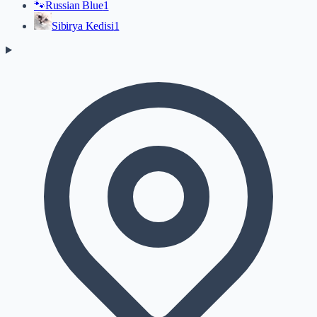
🐾
Russian Blue
1
Sibirya Kedisi
1