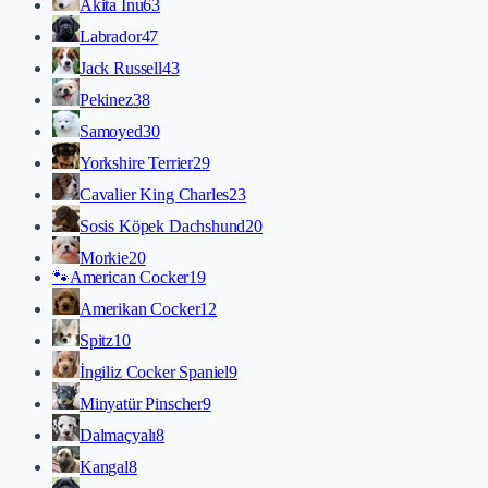
Akita İnu
63
Labrador
47
Jack Russell
43
Pekinez
38
Samoyed
30
Yorkshire Terrier
29
Cavalier King Charles
23
Sosis Köpek Dachshund
20
Morkie
20
🐾
American Cocker
19
Amerikan Cocker
12
Spitz
10
İngiliz Cocker Spaniel
9
Minyatür Pinscher
9
Dalmaçyalı
8
Kangal
8