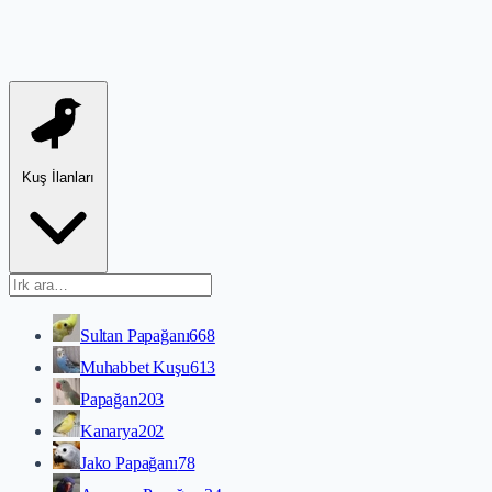
Kuş İlanları
Sultan Papağanı
668
Muhabbet Kuşu
613
Papağan
203
Kanarya
202
Jako Papağanı
78