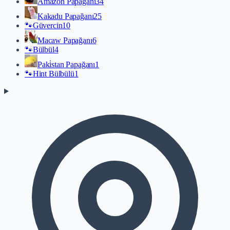
Amazon Papağanı
34
Kakadu Papağanı
25
🐾
Güvercin
10
Macaw Papağanı
6
🐾
Bülbül
4
Paki̇stan Papağanı
1
🐾
Hint Bülbülü
1