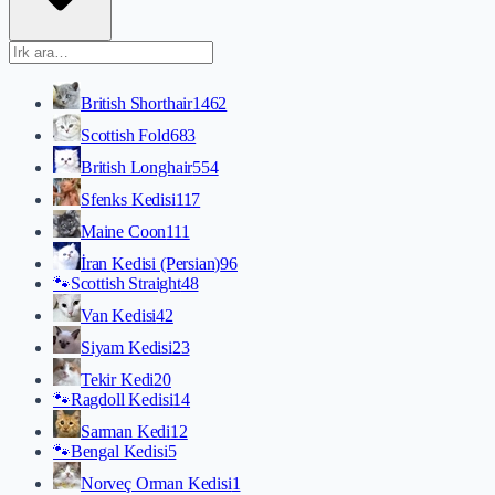
British Shorthair
1462
Scottish Fold
683
British Longhair
554
Sfenks Kedisi
117
Maine Coon
111
İran Kedisi (Persian)
96
🐾
Scottish Straight
48
Van Kedisi
42
Siyam Kedisi
23
Tekir Kedi
20
🐾
Ragdoll Kedisi
14
Sarman Kedi
12
🐾
Bengal Kedisi
5
Norveç Orman Kedisi
1