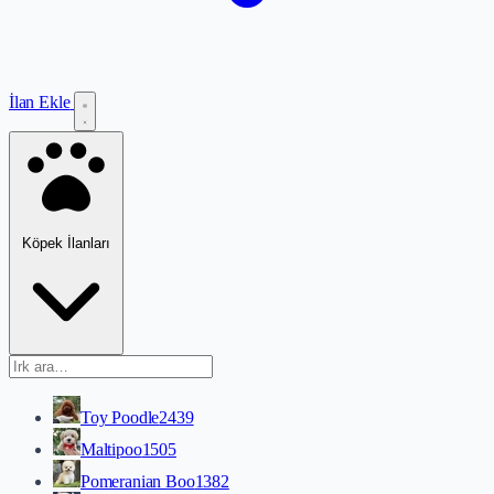
İlan Ekle
Köpek İlanları
Toy Poodle
2439
Maltipoo
1505
Pomeranian Boo
1382