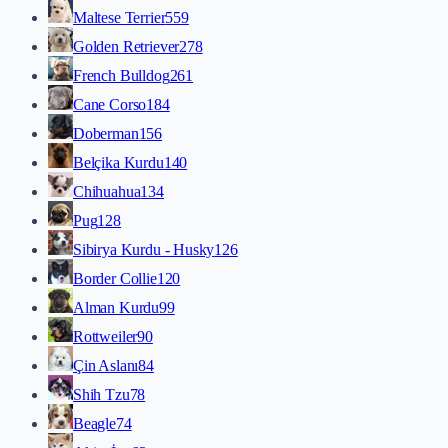
Maltese Terrier
559
Golden Retriever
278
French Bulldog
261
Cane Corso
184
Doberman
156
Belçika Kurdu
140
Chihuahua
134
Pug
128
Sibirya Kurdu - Husky
126
Border Collie
120
Alman Kurdu
99
Rottweiler
90
Çin Aslanı
84
Shih Tzu
78
Beagle
74