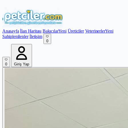
Anasayfa
İlan Haritası
Bakıcılar
Yeni
Üreticiler
Veterinerler
Yeni
Sahiplenilenler
İletişim
0
0
Giriş Yap