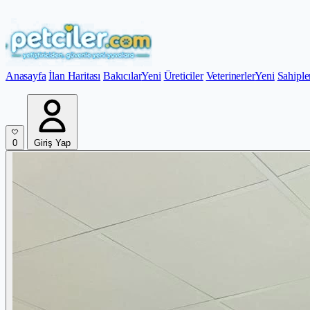
Anasayfa
İlan Haritası
Bakıcılar
Yeni
Üreticiler
Veterinerler
Yeni
Sahiple
0
Giriş Yap