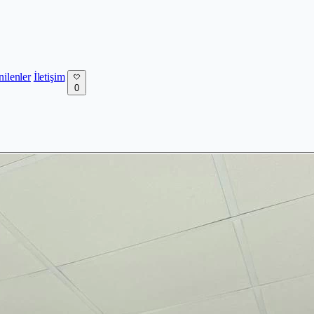
nilenler
İletişim
0