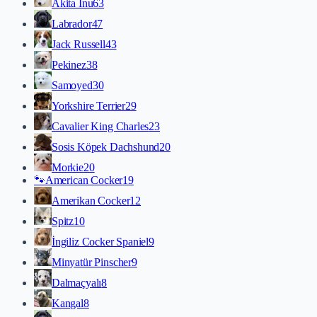
Akita İnu
63
Labrador
47
Jack Russell
43
Pekinez
38
Samoyed
30
Yorkshire Terrier
29
Cavalier King Charles
23
Sosis Köpek Dachshund
20
Morkie
20
🐾
American Cocker
19
Amerikan Cocker
12
Spitz
10
İngiliz Cocker Spaniel
9
Minyatür Pinscher
9
Dalmaçyalı
8
Kangal
8