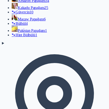
Amazon Papağanı
34
Kakadu Papağanı
25
🐾
Güvercin
10
Macaw Papağanı
6
🐾
Bülbül
4
Paki̇stan Papağanı
1
🐾
Hint Bülbülü
1