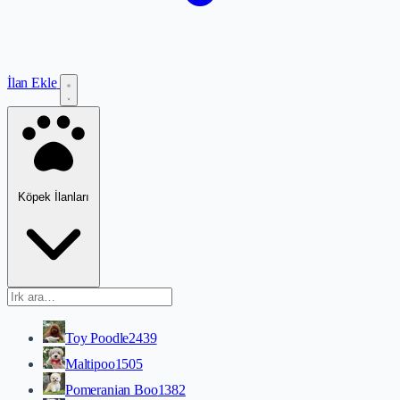
İlan Ekle
Köpek İlanları
Toy Poodle
2439
Maltipoo
1505
Pomeranian Boo
1382