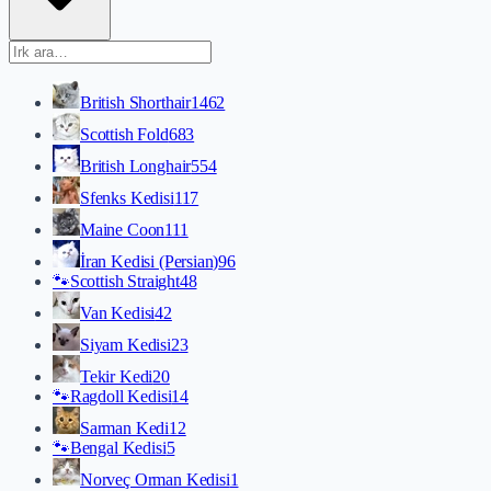
British Shorthair
1462
Scottish Fold
683
British Longhair
554
Sfenks Kedisi
117
Maine Coon
111
İran Kedisi (Persian)
96
🐾
Scottish Straight
48
Van Kedisi
42
Siyam Kedisi
23
Tekir Kedi
20
🐾
Ragdoll Kedisi
14
Sarman Kedi
12
🐾
Bengal Kedisi
5
Norveç Orman Kedisi
1