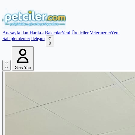
Anasayfa
İlan Haritası
Bakıcılar
Yeni
Üreticiler
Veterinerler
Yeni
Sahiplenilenler
İletişim
0
0
Giriş Yap