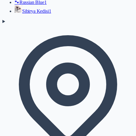
🐾
Russian Blue
1
Sibirya Kedisi
1