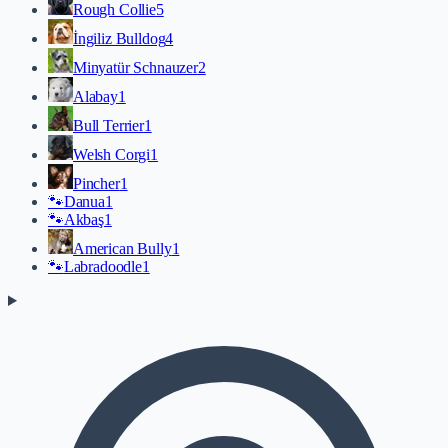
Rough Collie
5
İngiliz Bulldog
4
Minyatür Schnauzer
2
Alabay
1
Bull Terrier
1
Welsh Corgi
1
Pincher
1
🐾
Danua
1
🐾
Akbaş
1
American Bully
1
🐾
Labradoodle
1