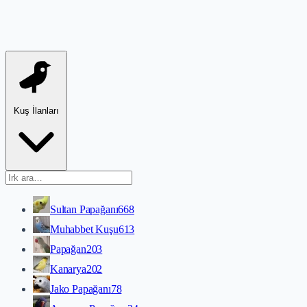
Kuş İlanları
Sultan Papağanı
668
Muhabbet Kuşu
613
Papağan
203
Kanarya
202
Jako Papağanı
78