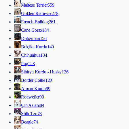
Maltese Terrier
559
Golden Retriever
278
French Bulldog
261
Cane Corso
184
Doberman
156
Belçika Kurdu
140
Chihuahua
134
Pug
128
Sibirya Kurdu - Husky
126
Border Collie
120
Alman Kurdu
99
Rottweiler
90
Çin Aslanı
84
Shih Tzu
78
Beagle
74