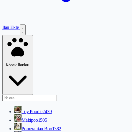
İlan Ekle
Köpek İlanları
Toy Poodle
2439
Maltipoo
1505
Pomeranian Boo
1382