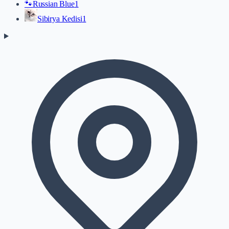
🐾
Russian Blue
1
Sibirya Kedisi
1