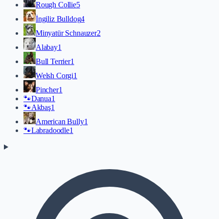
Rough Collie
5
İngiliz Bulldog
4
Minyatür Schnauzer
2
Alabay
1
Bull Terrier
1
Welsh Corgi
1
Pincher
1
🐾
Danua
1
🐾
Akbaş
1
American Bully
1
🐾
Labradoodle
1