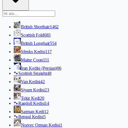
British Shorthair
1462
Scottish Fold
683
British Longhair
554
Sfenks Kedisi
117
Maine Coon
111
İran Kedisi (Persian)
96
🐾
Scottish Straight
48
Van Kedisi
42
Siyam Kedisi
23
Tekir Kedi
20
🐾
Ragdoll Kedisi
14
Sarman Kedi
12
🐾
Bengal Kedisi
5
Norveç Orman Kedisi
1