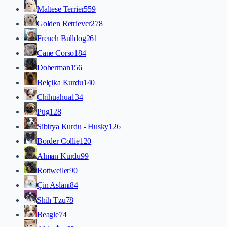
Maltese Terrier
559
Golden Retriever
278
French Bulldog
261
Cane Corso
184
Doberman
156
Belçika Kurdu
140
Chihuahua
134
Pug
128
Sibirya Kurdu - Husky
126
Border Collie
120
Alman Kurdu
99
Rottweiler
90
Çin Aslanı
84
Shih Tzu
78
Beagle
74