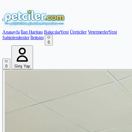
Anasayfa
İlan Haritası
Bakıcılar
Yeni
Üreticiler
Veterinerler
Yeni
Sahiplenilenler
İletişim
0
0
Giriş Yap