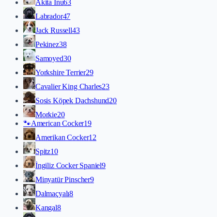
Akita İnu
63
Labrador
47
Jack Russell
43
Pekinez
38
Samoyed
30
Yorkshire Terrier
29
Cavalier King Charles
23
Sosis Köpek Dachshund
20
Morkie
20
🐾
American Cocker
19
Amerikan Cocker
12
Spitz
10
İngiliz Cocker Spaniel
9
Minyatür Pinscher
9
Dalmaçyalı
8
Kangal
8