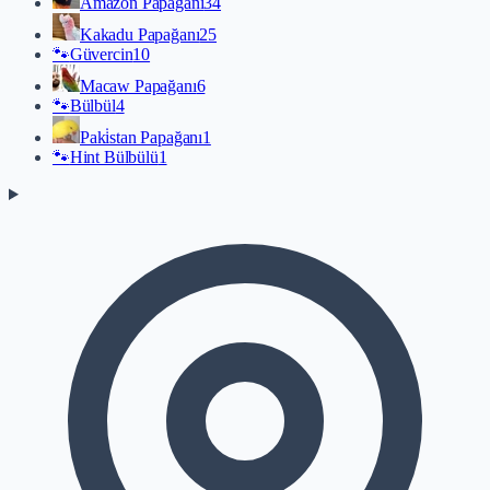
Amazon Papağanı
34
Kakadu Papağanı
25
🐾
Güvercin
10
Macaw Papağanı
6
🐾
Bülbül
4
Paki̇stan Papağanı
1
🐾
Hint Bülbülü
1