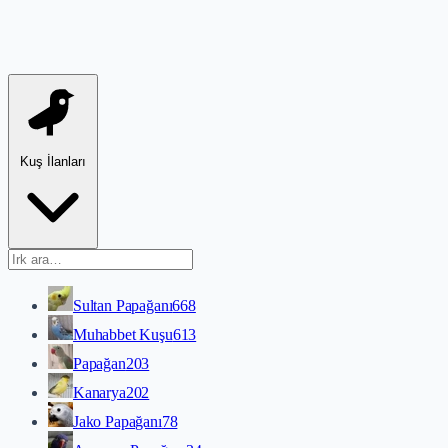
Kuş İlanları
Sultan Papağanı
668
Muhabbet Kuşu
613
Papağan
203
Kanarya
202
Jako Papağanı
78