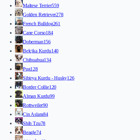
Maltese Terrier
559
Golden Retriever
278
French Bulldog
261
Cane Corso
184
Doberman
156
Belçika Kurdu
140
Chihuahua
134
Pug
128
Sibirya Kurdu - Husky
126
Border Collie
120
Alman Kurdu
99
Rottweiler
90
Çin Aslanı
84
Shih Tzu
78
Beagle
74