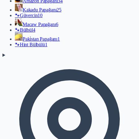
Amazon Papağanı
34
Kakadu Papağanı
25
🐾
Güvercin
10
Macaw Papağanı
6
🐾
Bülbül
4
Paki̇stan Papağanı
1
🐾
Hint Bülbülü
1