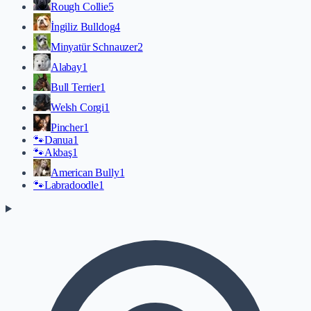
Rough Collie
5
İngiliz Bulldog
4
Minyatür Schnauzer
2
Alabay
1
Bull Terrier
1
Welsh Corgi
1
Pincher
1
🐾
Danua
1
🐾
Akbaş
1
American Bully
1
🐾
Labradoodle
1