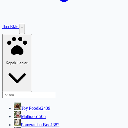
İlan Ekle
Köpek İlanları
Toy Poodle
2439
Maltipoo
1505
Pomeranian Boo
1382