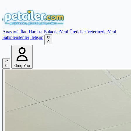
Anasayfa
İlan Haritası
Bakıcılar
Yeni
Üreticiler
Veterinerler
Yeni
Sahiplenilenler
İletişim
0
0
Giriş Yap