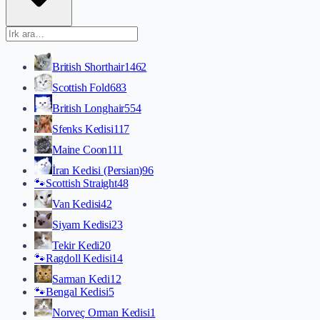
British Shorthair
1462
Scottish Fold
683
British Longhair
554
Sfenks Kedisi
117
Maine Coon
111
İran Kedisi (Persian)
96
🐾
Scottish Straight
48
Van Kedisi
42
Siyam Kedisi
23
Tekir Kedi
20
🐾
Ragdoll Kedisi
14
Sarman Kedi
12
🐾
Bengal Kedisi
5
Norveç Orman Kedisi
1