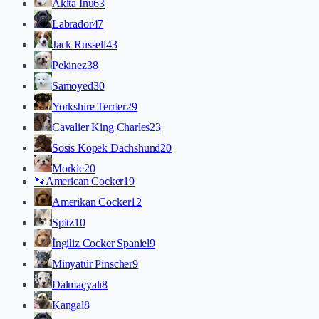
Akita İnu
63
Labrador
47
Jack Russell
43
Pekinez
38
Samoyed
30
Yorkshire Terrier
29
Cavalier King Charles
23
Sosis Köpek Dachshund
20
Morkie
20
🐾
American Cocker
19
Amerikan Cocker
12
Spitz
10
İngiliz Cocker Spaniel
9
Minyatür Pinscher
9
Dalmaçyalı
8
Kangal
8