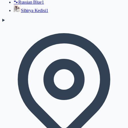
🐾
Russian Blue
1
Sibirya Kedisi
1