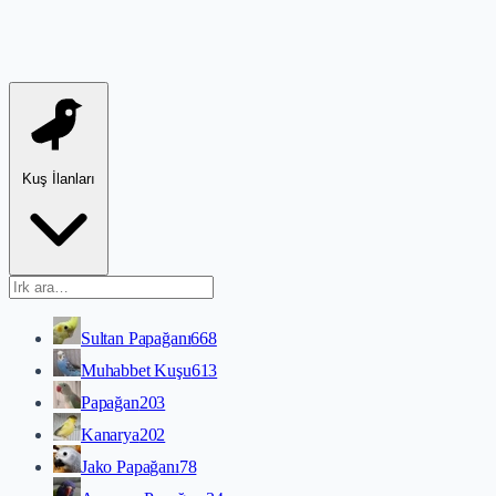
Kuş İlanları
Sultan Papağanı
668
Muhabbet Kuşu
613
Papağan
203
Kanarya
202
Jako Papağanı
78