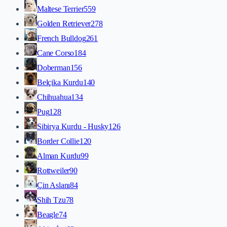
Maltese Terrier
559
Golden Retriever
278
French Bulldog
261
Cane Corso
184
Doberman
156
Belçika Kurdu
140
Chihuahua
134
Pug
128
Sibirya Kurdu - Husky
126
Border Collie
120
Alman Kurdu
99
Rottweiler
90
Çin Aslanı
84
Shih Tzu
78
Beagle
74