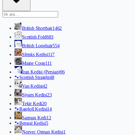
British Shorthair
1462
Scottish Fold
683
British Longhair
554
Sfenks Kedisi
117
Maine Coon
111
İran Kedisi (Persian)
96
🐾
Scottish Straight
48
Van Kedisi
42
Siyam Kedisi
23
Tekir Kedi
20
🐾
Ragdoll Kedisi
14
Sarman Kedi
12
🐾
Bengal Kedisi
5
Norveç Orman Kedisi
1