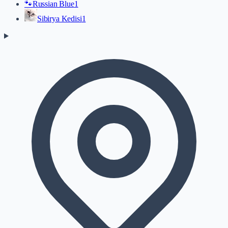
🐾
Russian Blue
1
Sibirya Kedisi
1