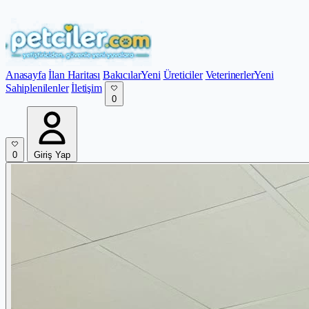
Anasayfa
İlan Haritası
Bakıcılar
Yeni
Üreticiler
Veterinerler
Yeni
Sahiplenilenler
İletişim
0
0
Giriş Yap