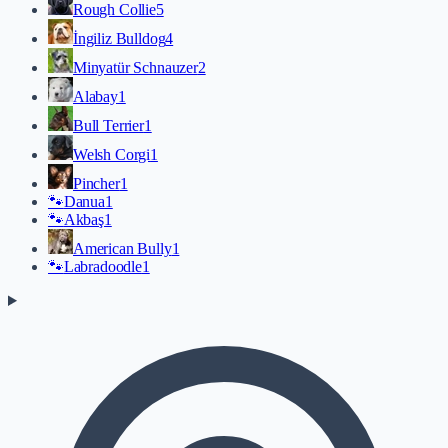
Rough Collie
5
İngiliz Bulldog
4
Minyatür Schnauzer
2
Alabay
1
Bull Terrier
1
Welsh Corgi
1
Pincher
1
🐾
Danua
1
🐾
Akbaş
1
American Bully
1
🐾
Labradoodle
1