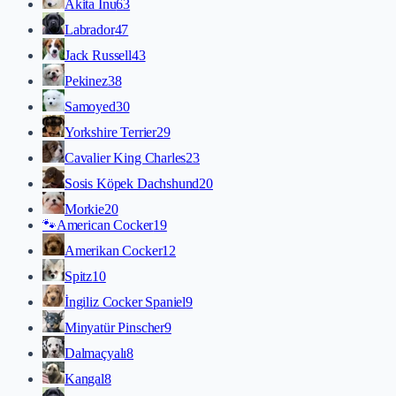
Akita İnu
63
Labrador
47
Jack Russell
43
Pekinez
38
Samoyed
30
Yorkshire Terrier
29
Cavalier King Charles
23
Sosis Köpek Dachshund
20
Morkie
20
🐾
American Cocker
19
Amerikan Cocker
12
Spitz
10
İngiliz Cocker Spaniel
9
Minyatür Pinscher
9
Dalmaçyalı
8
Kangal
8