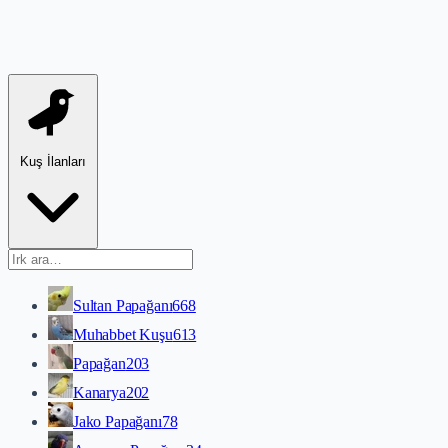
Kuş İlanları
Sultan Papağanı
668
Muhabbet Kuşu
613
Papağan
203
Kanarya
202
Jako Papağanı
78