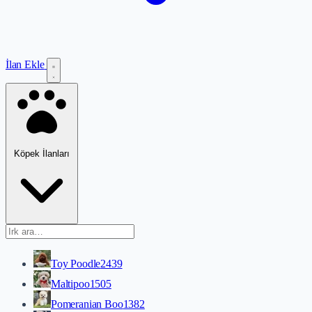
İlan Ekle
Köpek İlanları
Toy Poodle
2439
Maltipoo
1505
Pomeranian Boo
1382