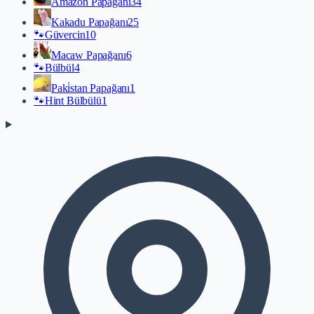
Amazon Papağanı
34
Kakadu Papağanı
25
🐾
Güvercin
10
Macaw Papağanı
6
🐾
Bülbül
4
Paki̇stan Papağanı
1
🐾
Hint Bülbülü
1