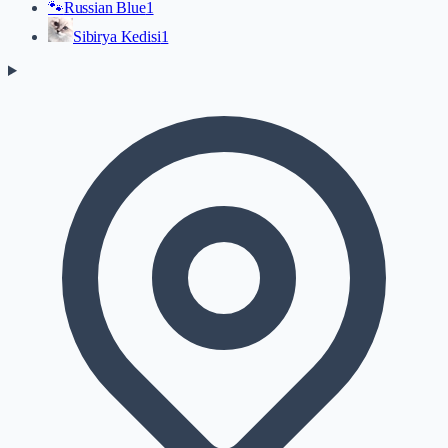
🐾
Russian Blue
1
Sibirya Kedisi
1