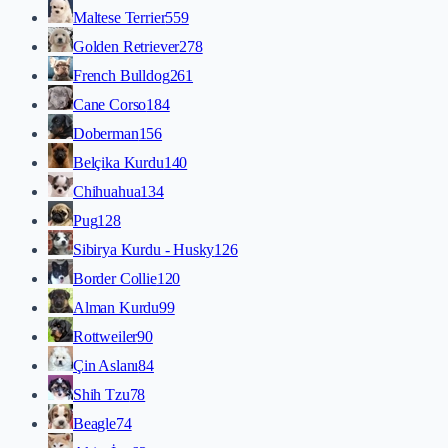
Maltese Terrier
559
Golden Retriever
278
French Bulldog
261
Cane Corso
184
Doberman
156
Belçika Kurdu
140
Chihuahua
134
Pug
128
Sibirya Kurdu - Husky
126
Border Collie
120
Alman Kurdu
99
Rottweiler
90
Çin Aslanı
84
Shih Tzu
78
Beagle
74