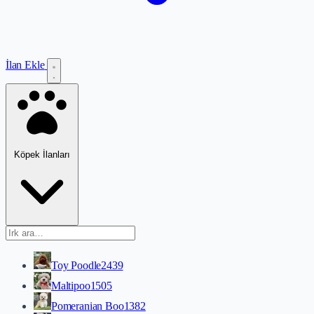
İlan Ekle
Köpek İlanları
Toy Poodle
2439
Maltipoo
1505
Pomeranian Boo
1382