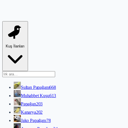
Kuş İlanları
Sultan Papağanı
668
Muhabbet Kuşu
613
Papağan
203
Kanarya
202
Jako Papağanı
78