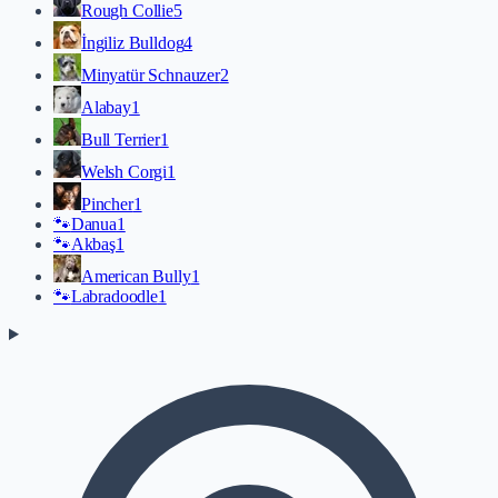
Rough Collie
5
İngiliz Bulldog
4
Minyatür Schnauzer
2
Alabay
1
Bull Terrier
1
Welsh Corgi
1
Pincher
1
🐾
Danua
1
🐾
Akbaş
1
American Bully
1
🐾
Labradoodle
1