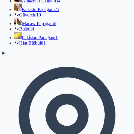
Amazon Papağanı
34
Kakadu Papağanı
25
🐾
Güvercin
10
Macaw Papağanı
6
🐾
Bülbül
4
Paki̇stan Papağanı
1
🐾
Hint Bülbülü
1