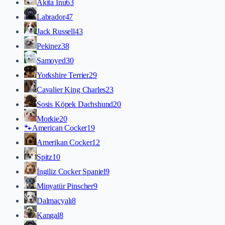
Akita İnu
63
Labrador
47
Jack Russell
43
Pekinez
38
Samoyed
30
Yorkshire Terrier
29
Cavalier King Charles
23
Sosis Köpek Dachshund
20
Morkie
20
🐾
American Cocker
19
Amerikan Cocker
12
Spitz
10
İngiliz Cocker Spaniel
9
Minyatür Pinscher
9
Dalmaçyalı
8
Kangal
8