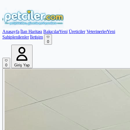
Anasayfa
İlan Haritası
Bakıcılar
Yeni
Üreticiler
Veterinerler
Yeni
Sahiplenilenler
İletişim
0
0
Giriş Yap