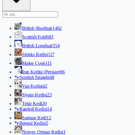
British Shorthair
1462
Scottish Fold
683
British Longhair
554
Sfenks Kedisi
117
Maine Coon
111
İran Kedisi (Persian)
96
🐾
Scottish Straight
48
Van Kedisi
42
Siyam Kedisi
23
Tekir Kedi
20
🐾
Ragdoll Kedisi
14
Sarman Kedi
12
🐾
Bengal Kedisi
5
Norveç Orman Kedisi
1