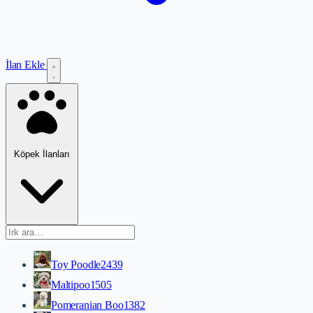
İlan Ekle
Köpek İlanları
Toy Poodle
2439
Maltipoo
1505
Pomeranian Boo
1382