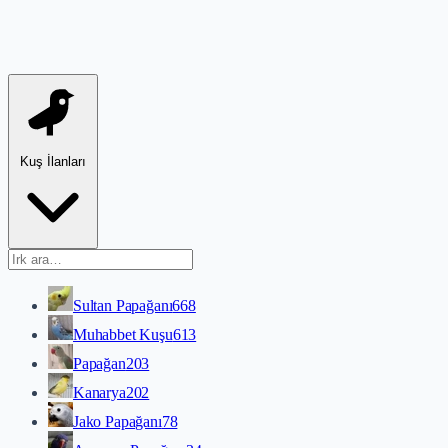
Kuş İlanları
Sultan Papağanı
668
Muhabbet Kuşu
613
Papağan
203
Kanarya
202
Jako Papağanı
78