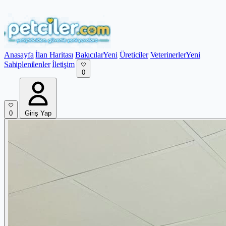
Anasayfa
İlan Haritası
Bakıcılar
Yeni
Üreticiler
Veterinerler
Yeni
Sahiplenilenler
İletişim
0
0
Giriş Yap