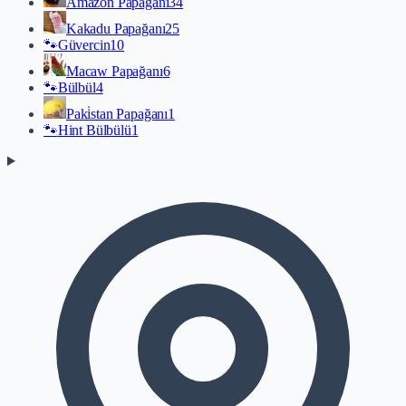
Amazon Papağanı
34
Kakadu Papağanı
25
🐾
Güvercin
10
Macaw Papağanı
6
🐾
Bülbül
4
Paki̇stan Papağanı
1
🐾
Hint Bülbülü
1