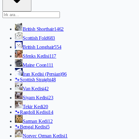
British Shorthair
1462
Scottish Fold
683
British Longhair
554
Sfenks Kedisi
117
Maine Coon
111
İran Kedisi (Persian)
96
🐾
Scottish Straight
48
Van Kedisi
42
Siyam Kedisi
23
Tekir Kedi
20
🐾
Ragdoll Kedisi
14
Sarman Kedi
12
🐾
Bengal Kedisi
5
Norveç Orman Kedisi
1