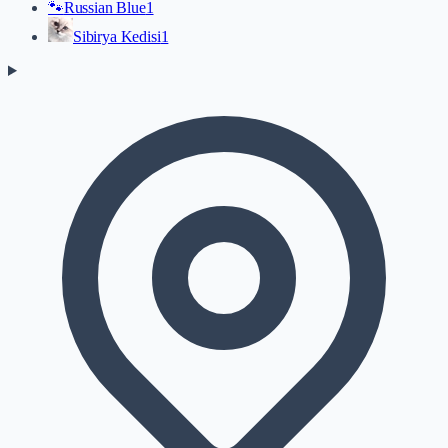
🐾
Russian Blue
1
Sibirya Kedisi
1