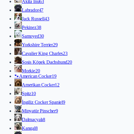
Akita İnu
63
Labrador
47
Jack Russell
43
Pekinez
38
Samoyed
30
Yorkshire Terrier
29
Cavalier King Charles
23
Sosis Köpek Dachshund
20
Morkie
20
🐾
American Cocker
19
Amerikan Cocker
12
Spitz
10
İngiliz Cocker Spaniel
9
Minyatür Pinscher
9
Dalmaçyalı
8
Kangal
8