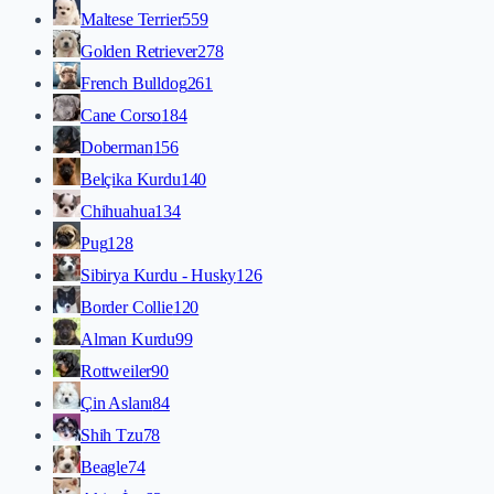
Maltese Terrier
559
Golden Retriever
278
French Bulldog
261
Cane Corso
184
Doberman
156
Belçika Kurdu
140
Chihuahua
134
Pug
128
Sibirya Kurdu - Husky
126
Border Collie
120
Alman Kurdu
99
Rottweiler
90
Çin Aslanı
84
Shih Tzu
78
Beagle
74