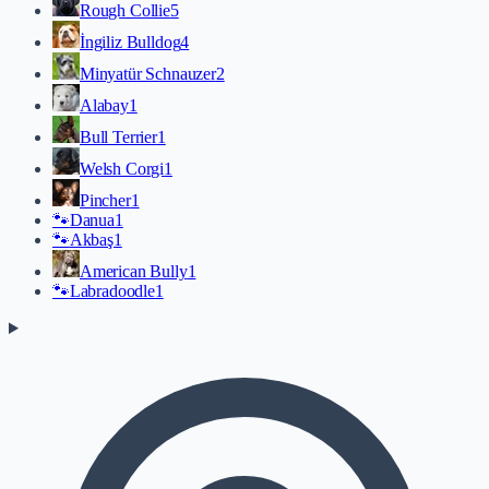
Rough Collie
5
İngiliz Bulldog
4
Minyatür Schnauzer
2
Alabay
1
Bull Terrier
1
Welsh Corgi
1
Pincher
1
🐾
Danua
1
🐾
Akbaş
1
American Bully
1
🐾
Labradoodle
1