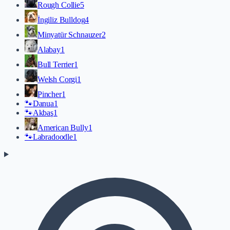
Rough Collie
5
İngiliz Bulldog
4
Minyatür Schnauzer
2
Alabay
1
Bull Terrier
1
Welsh Corgi
1
Pincher
1
🐾
Danua
1
🐾
Akbaş
1
American Bully
1
🐾
Labradoodle
1