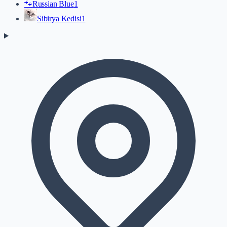
🐾
Russian Blue
1
Sibirya Kedisi
1