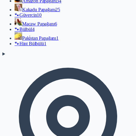
Amazon Papağanı
34
Kakadu Papağanı
25
🐾
Güvercin
10
Macaw Papağanı
6
🐾
Bülbül
4
Paki̇stan Papağanı
1
🐾
Hint Bülbülü
1