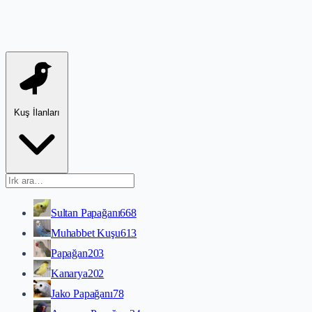
Kuş İlanları
Sultan Papağanı
668
Muhabbet Kuşu
613
Papağan
203
Kanarya
202
Jako Papağanı
78