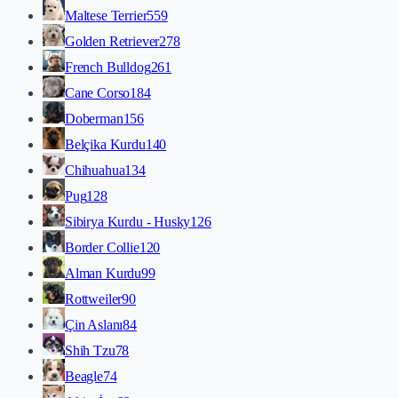
Maltese Terrier
559
Golden Retriever
278
French Bulldog
261
Cane Corso
184
Doberman
156
Belçika Kurdu
140
Chihuahua
134
Pug
128
Sibirya Kurdu - Husky
126
Border Collie
120
Alman Kurdu
99
Rottweiler
90
Çin Aslanı
84
Shih Tzu
78
Beagle
74