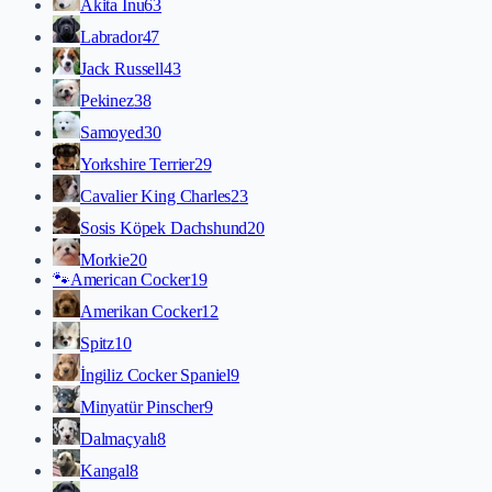
Akita İnu
63
Labrador
47
Jack Russell
43
Pekinez
38
Samoyed
30
Yorkshire Terrier
29
Cavalier King Charles
23
Sosis Köpek Dachshund
20
Morkie
20
🐾
American Cocker
19
Amerikan Cocker
12
Spitz
10
İngiliz Cocker Spaniel
9
Minyatür Pinscher
9
Dalmaçyalı
8
Kangal
8