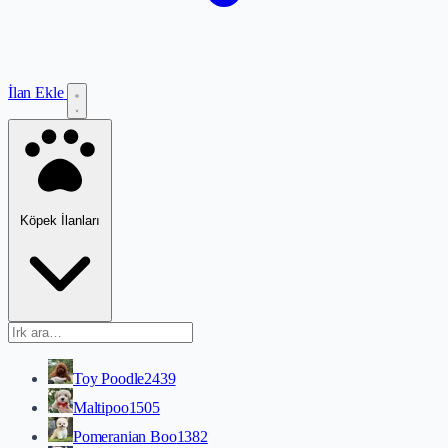
İlan Ekle
Köpek İlanları
Toy Poodle
2439
Maltipoo
1505
Pomeranian Boo
1382