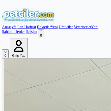
Anasayfa
İlan Haritası
Bakıcılar
Yeni
Üreticiler
Veterinerler
Yeni
Sahiplenilenler
İletişim
0
0
Giriş Yap