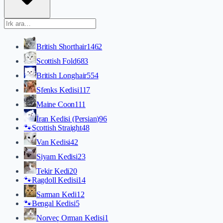
British Shorthair
1462
Scottish Fold
683
British Longhair
554
Sfenks Kedisi
117
Maine Coon
111
İran Kedisi (Persian)
96
🐾
Scottish Straight
48
Van Kedisi
42
Siyam Kedisi
23
Tekir Kedi
20
🐾
Ragdoll Kedisi
14
Sarman Kedi
12
🐾
Bengal Kedisi
5
Norveç Orman Kedisi
1