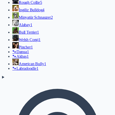
Rough Collie
5
İngiliz Bulldog
4
Minyatür Schnauzer
2
Alabay
1
Bull Terrier
1
Welsh Corgi
1
Pincher
1
🐾
Danua
1
🐾
Akbaş
1
American Bully
1
🐾
Labradoodle
1