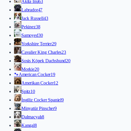
Akita İnu
63
Labrador
47
Jack Russell
43
Pekinez
38
Samoyed
30
Yorkshire Terrier
29
Cavalier King Charles
23
Sosis Köpek Dachshund
20
Morkie
20
🐾
American Cocker
19
Amerikan Cocker
12
Spitz
10
İngiliz Cocker Spaniel
9
Minyatür Pinscher
9
Dalmaçyalı
8
Kangal
8