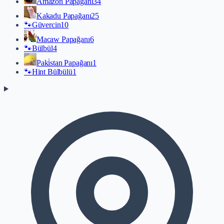
Amazon Papağanı
34
Kakadu Papağanı
25
🐾
Güvercin
10
Macaw Papağanı
6
🐾
Bülbül
4
Paki̇stan Papağanı
1
🐾
Hint Bülbülü
1