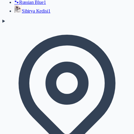
🐾
Russian Blue
1
Sibirya Kedisi
1