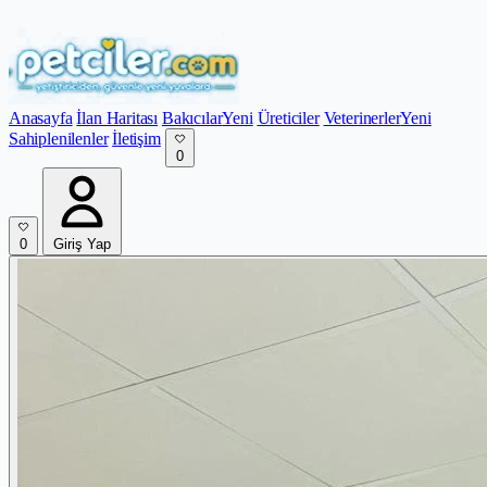
Anasayfa
İlan Haritası
Bakıcılar
Yeni
Üreticiler
Veterinerler
Yeni
Sahiplenilenler
İletişim
0
0
Giriş Yap