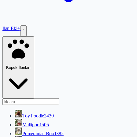
İlan Ekle
Köpek İlanları
Toy Poodle
2439
Maltipoo
1505
Pomeranian Boo
1382