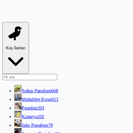
Kuş İlanları
Sultan Papağanı
668
Muhabbet Kuşu
613
Papağan
203
Kanarya
202
Jako Papağanı
78