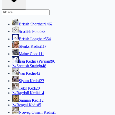
British Shorthair
1462
Scottish Fold
683
British Longhair
554
Sfenks Kedisi
117
Maine Coon
111
İran Kedisi (Persian)
96
🐾
Scottish Straight
48
Van Kedisi
42
Siyam Kedisi
23
Tekir Kedi
20
🐾
Ragdoll Kedisi
14
Sarman Kedi
12
🐾
Bengal Kedisi
5
Norveç Orman Kedisi
1