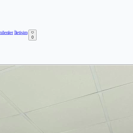
nilenler
İletişim
0