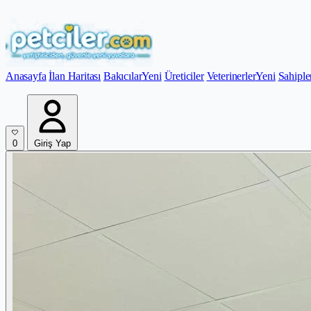
Anasayfa
İlan Haritası
Bakıcılar
Yeni
Üreticiler
Veterinerler
Yeni
Sahiple
0
Giriş Yap