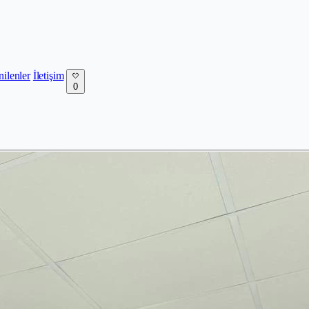
nilenler
İletişim
0