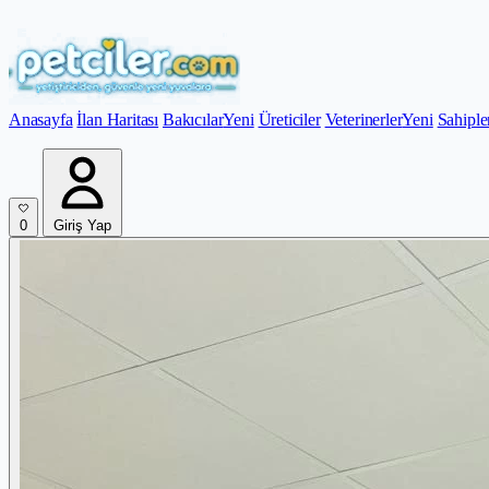
Anasayfa
İlan Haritası
Bakıcılar
Yeni
Üreticiler
Veterinerler
Yeni
Sahiple
0
Giriş Yap