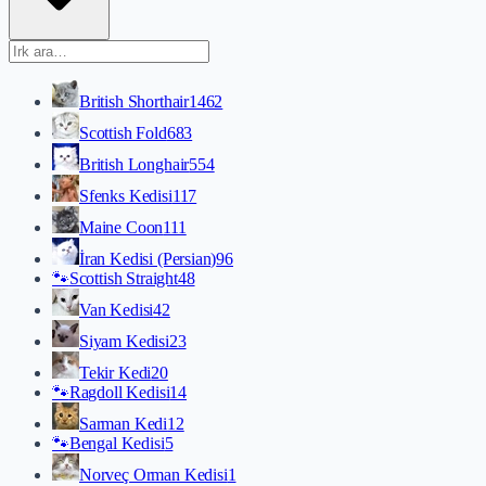
British Shorthair
1462
Scottish Fold
683
British Longhair
554
Sfenks Kedisi
117
Maine Coon
111
İran Kedisi (Persian)
96
🐾
Scottish Straight
48
Van Kedisi
42
Siyam Kedisi
23
Tekir Kedi
20
🐾
Ragdoll Kedisi
14
Sarman Kedi
12
🐾
Bengal Kedisi
5
Norveç Orman Kedisi
1