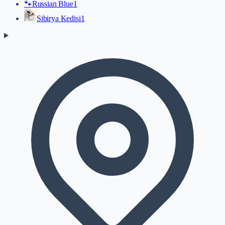
🐾
Russian Blue
1
Sibirya Kedisi
1