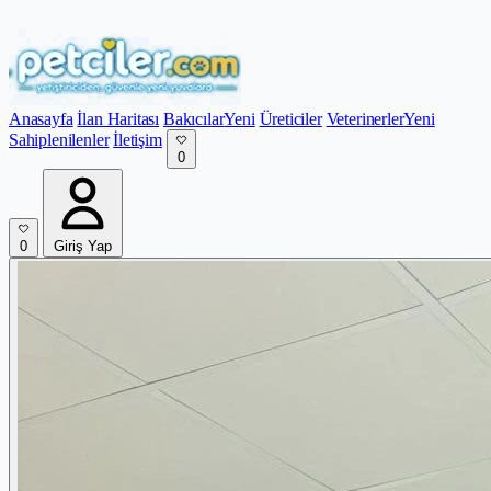
Anasayfa
İlan Haritası
Bakıcılar
Yeni
Üreticiler
Veterinerler
Yeni
Sahiplenilenler
İletişim
0
0
Giriş Yap