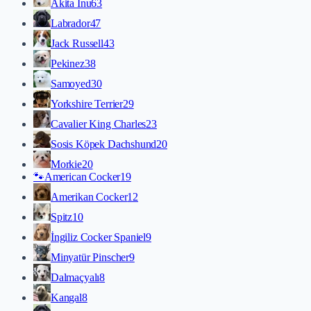
Akita İnu
63
Labrador
47
Jack Russell
43
Pekinez
38
Samoyed
30
Yorkshire Terrier
29
Cavalier King Charles
23
Sosis Köpek Dachshund
20
Morkie
20
🐾
American Cocker
19
Amerikan Cocker
12
Spitz
10
İngiliz Cocker Spaniel
9
Minyatür Pinscher
9
Dalmaçyalı
8
Kangal
8