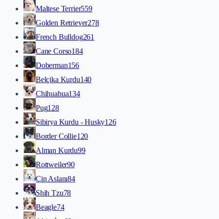
Maltese Terrier
559
Golden Retriever
278
French Bulldog
261
Cane Corso
184
Doberman
156
Belçika Kurdu
140
Chihuahua
134
Pug
128
Sibirya Kurdu - Husky
126
Border Collie
120
Alman Kurdu
99
Rottweiler
90
Çin Aslanı
84
Shih Tzu
78
Beagle
74