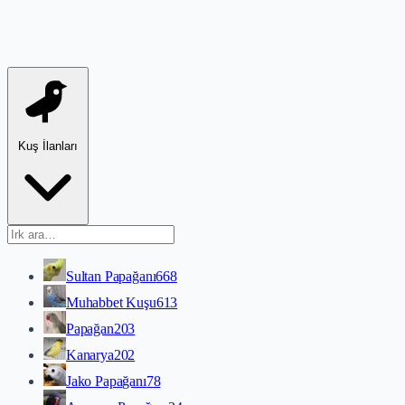
Kuş İlanları
Sultan Papağanı
668
Muhabbet Kuşu
613
Papağan
203
Kanarya
202
Jako Papağanı
78