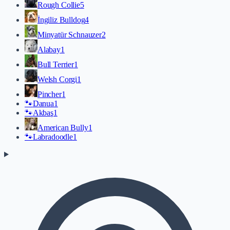
Rough Collie
5
İngiliz Bulldog
4
Minyatür Schnauzer
2
Alabay
1
Bull Terrier
1
Welsh Corgi
1
Pincher
1
🐾
Danua
1
🐾
Akbaş
1
American Bully
1
🐾
Labradoodle
1