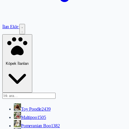
İlan Ekle
Köpek İlanları
Toy Poodle
2439
Maltipoo
1505
Pomeranian Boo
1382