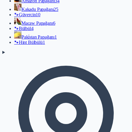
Amazon Papağanı
34
Kakadu Papağanı
25
🐾
Güvercin
10
Macaw Papağanı
6
🐾
Bülbül
4
Paki̇stan Papağanı
1
🐾
Hint Bülbülü
1