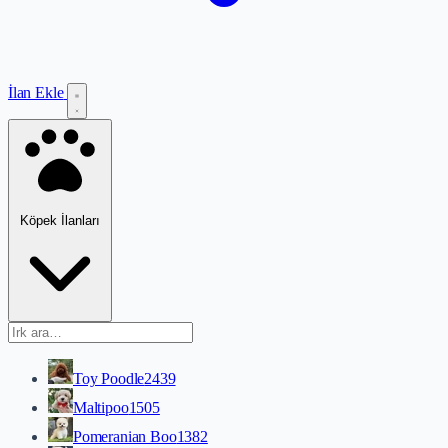
İlan Ekle
Köpek İlanları
Toy Poodle
2439
Maltipoo
1505
Pomeranian Boo
1382