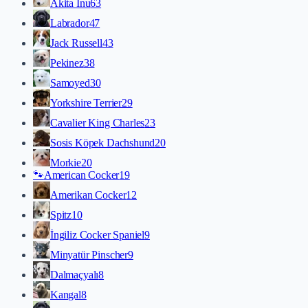
Akita İnu
63
Labrador
47
Jack Russell
43
Pekinez
38
Samoyed
30
Yorkshire Terrier
29
Cavalier King Charles
23
Sosis Köpek Dachshund
20
Morkie
20
🐾
American Cocker
19
Amerikan Cocker
12
Spitz
10
İngiliz Cocker Spaniel
9
Minyatür Pinscher
9
Dalmaçyalı
8
Kangal
8