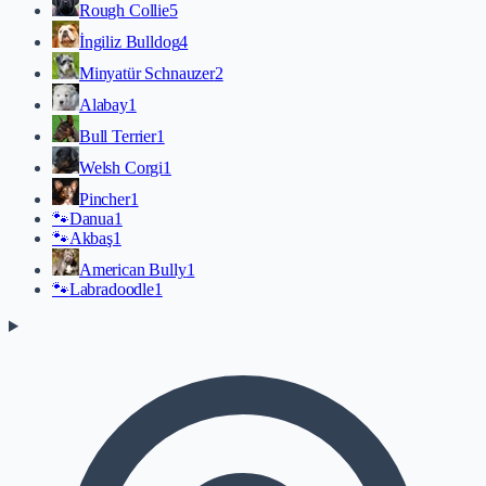
Rough Collie
5
İngiliz Bulldog
4
Minyatür Schnauzer
2
Alabay
1
Bull Terrier
1
Welsh Corgi
1
Pincher
1
🐾
Danua
1
🐾
Akbaş
1
American Bully
1
🐾
Labradoodle
1