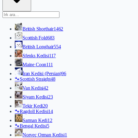
British Shorthair
1462
Scottish Fold
683
British Longhair
554
Sfenks Kedisi
117
Maine Coon
111
İran Kedisi (Persian)
96
🐾
Scottish Straight
48
Van Kedisi
42
Siyam Kedisi
23
Tekir Kedi
20
🐾
Ragdoll Kedisi
14
Sarman Kedi
12
🐾
Bengal Kedisi
5
Norveç Orman Kedisi
1