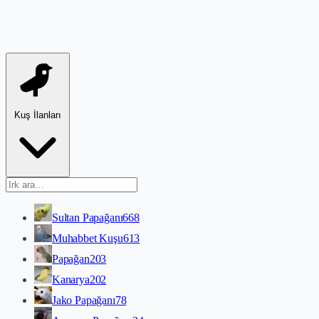
Kuş İlanları
Sultan Papağanı
668
Muhabbet Kuşu
613
Papağan
203
Kanarya
202
Jako Papağanı
78