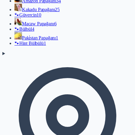
Amazon Papağanı
34
Kakadu Papağanı
25
🐾
Güvercin
10
Macaw Papağanı
6
🐾
Bülbül
4
Paki̇stan Papağanı
1
🐾
Hint Bülbülü
1