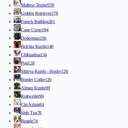
Maltese Terrier
559
Golden Retriever
278
French Bulldog
261
Cane Corso
184
Doberman
156
Belçika Kurdu
140
Chihuahua
134
Pug
128
Sibirya Kurdu - Husky
126
Border Collie
120
Alman Kurdu
99
Rottweiler
90
Çin Aslanı
84
Shih Tzu
78
Beagle
74