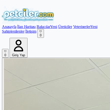
Anasayfa
İlan Haritası
Bakıcılar
Yeni
Üreticiler
Veterinerler
Yeni
Sahiplenilenler
İletişim
0
0
Giriş Yap