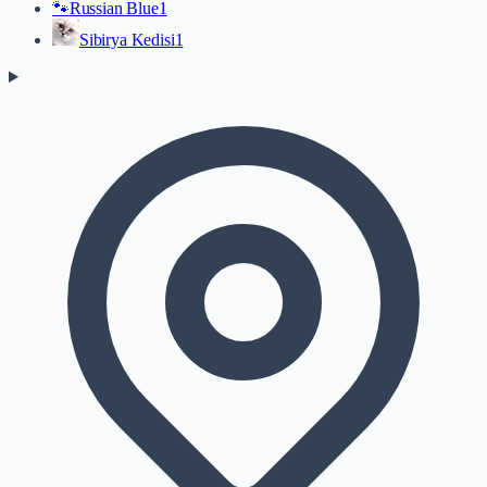
🐾
Russian Blue
1
Sibirya Kedisi
1