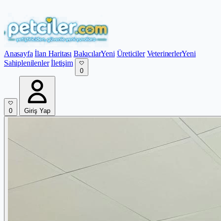
Anasayfa
İlan Haritası
Bakıcılar
Yeni
Üreticiler
Veterinerler
Yeni
Sahiplenilenler
İletişim
0
0
Giriş Yap