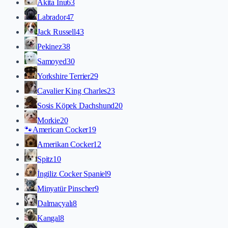
Akita İnu
63
Labrador
47
Jack Russell
43
Pekinez
38
Samoyed
30
Yorkshire Terrier
29
Cavalier King Charles
23
Sosis Köpek Dachshund
20
Morkie
20
🐾
American Cocker
19
Amerikan Cocker
12
Spitz
10
İngiliz Cocker Spaniel
9
Minyatür Pinscher
9
Dalmaçyalı
8
Kangal
8