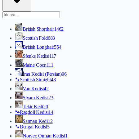
British Shorthair
1462
Scottish Fold
683
British Longhair
554
Sfenks Kedisi
117
Maine Coon
111
İran Kedisi (Persian)
96
🐾
Scottish Straight
48
Van Kedisi
42
Siyam Kedisi
23
Tekir Kedi
20
🐾
Ragdoll Kedisi
14
Sarman Kedi
12
🐾
Bengal Kedisi
5
Norveç Orman Kedisi
1