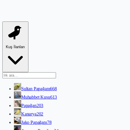
Kuş İlanları
Sultan Papağanı
668
Muhabbet Kuşu
613
Papağan
203
Kanarya
202
Jako Papağanı
78