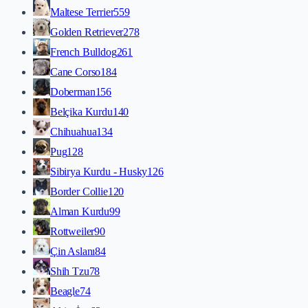
Maltese Terrier
559
Golden Retriever
278
French Bulldog
261
Cane Corso
184
Doberman
156
Belçika Kurdu
140
Chihuahua
134
Pug
128
Sibirya Kurdu - Husky
126
Border Collie
120
Alman Kurdu
99
Rottweiler
90
Çin Aslanı
84
Shih Tzu
78
Beagle
74