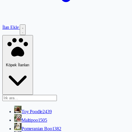
İlan Ekle
Köpek İlanları
Toy Poodle
2439
Maltipoo
1505
Pomeranian Boo
1382