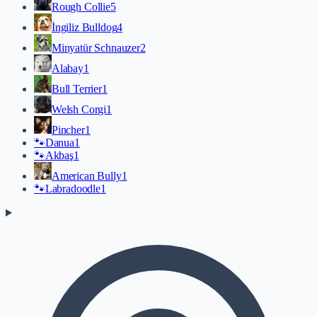
Rough Collie
5
İngiliz Bulldog
4
Minyatür Schnauzer
2
Alabay
1
Bull Terrier
1
Welsh Corgi
1
Pincher
1
🐾
Danua
1
🐾
Akbaş
1
American Bully
1
🐾
Labradoodle
1