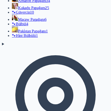
Amazon Papağanı
34
Kakadu Papağanı
25
🐾
Güvercin
10
Macaw Papağanı
6
🐾
Bülbül
4
Paki̇stan Papağanı
1
🐾
Hint Bülbülü
1