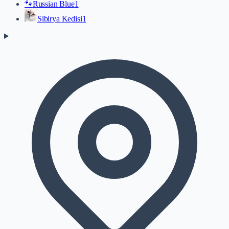
🐾
Russian Blue
1
Sibirya Kedisi
1