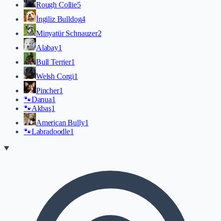
Rough Collie
5
İngiliz Bulldog
4
Minyatür Schnauzer
2
Alabay
1
Bull Terrier
1
Welsh Corgi
1
Pincher
1
🐾
Danua
1
🐾
Akbaş
1
American Bully
1
🐾
Labradoodle
1