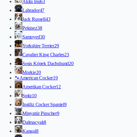
Akita İnu
63
Labrador
47
Jack Russell
43
Pekinez
38
Samoyed
30
Yorkshire Terrier
29
Cavalier King Charles
23
Sosis Köpek Dachshund
20
Morkie
20
🐾
American Cocker
19
Amerikan Cocker
12
Spitz
10
İngiliz Cocker Spaniel
9
Minyatür Pinscher
9
Dalmaçyalı
8
Kangal
8