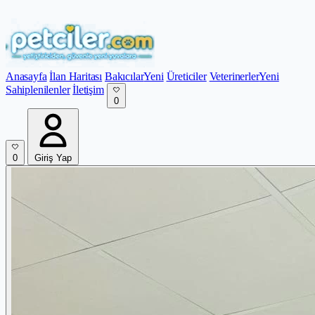
Anasayfa
İlan Haritası
Bakıcılar
Yeni
Üreticiler
Veterinerler
Yeni
Sahiplenilenler
İletişim
0
0
Giriş Yap