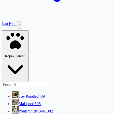
İlan Ekle
Köpek İlanları
Toy Poodle
2439
Maltipoo
1505
Pomeranian Boo
1382