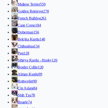
Maltese Terrier
559
Golden Retriever
278
French Bulldog
261
Cane Corso
184
Doberman
156
Belçika Kurdu
140
Chihuahua
134
Pug
128
Sibirya Kurdu - Husky
126
Border Collie
120
Alman Kurdu
99
Rottweiler
90
Çin Aslanı
84
Shih Tzu
78
Beagle
74