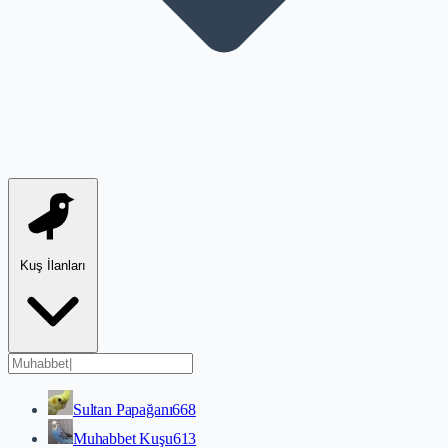
Kuş İlanları
Sultan Papağanı
668
Muhabbet Kuşu
613