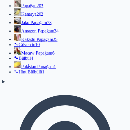
Papağan
203
Kanarya
202
Jako Papağanı
78
Amazon Papağanı
34
Kakadu Papağanı
25
🐾
Güvercin
10
Macaw Papağanı
6
🐾
Bülbül
4
Paki̇stan Papağanı
1
🐾
Hint Bülbülü
1