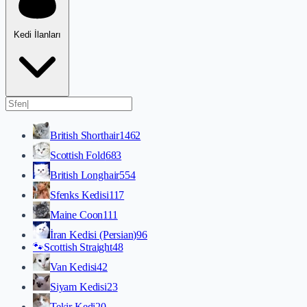
Kedi İlanları
British Shorthair
1462
Scottish Fold
683
British Longhair
554
Sfenks Kedisi
117
Maine Coon
111
İran Kedisi (Persian)
96
🐾
Scottish Straight
48
Van Kedisi
42
Siyam Kedisi
23
Tekir Kedi
20