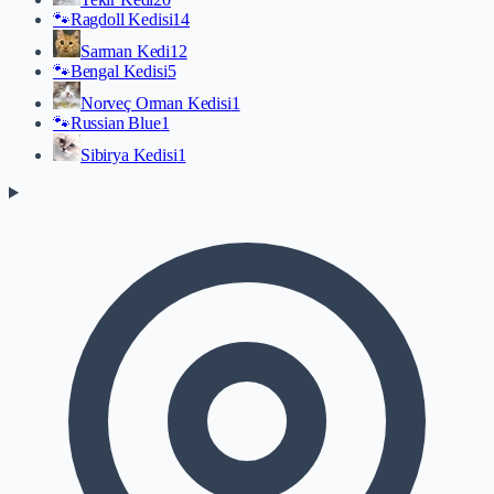
🐾
Ragdoll Kedisi
14
Sarman Kedi
12
🐾
Bengal Kedisi
5
Norveç Orman Kedisi
1
🐾
Russian Blue
1
Sibirya Kedisi
1